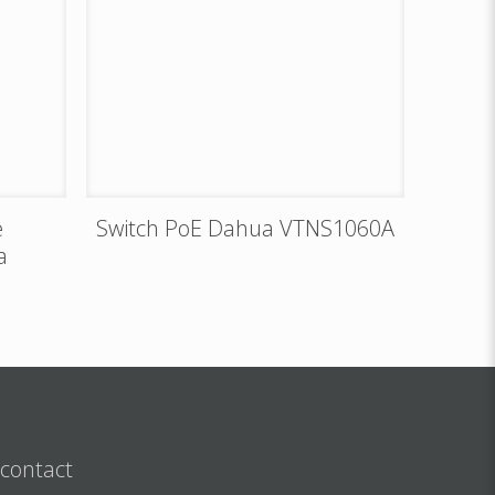
e
Switch PoE Dahua VTNS1060A
a
 contact