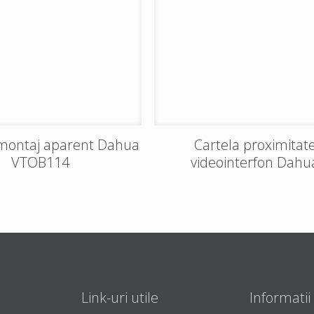
montaj aparent Dahua
Cartela proximitat
VTOB114
videointerfon Dahu
Link-uri utile
Informatii