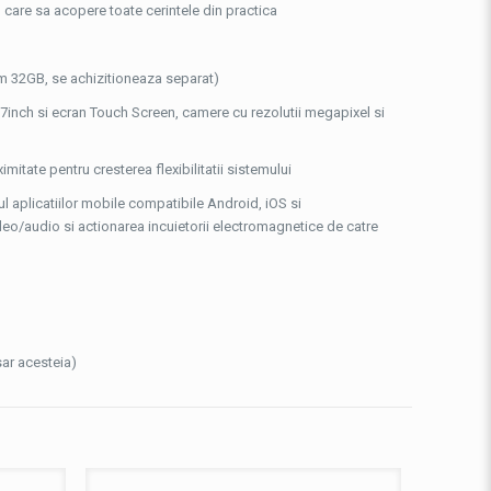
 care sa acopere toate cerintele din practica
m 32GB, se achizitioneaza separat)
7inch si ecran Touch Screen, camere cu rezolutii megapixel si
mitate pentru cresterea flexibilitatii sistemului
iul aplicatiilor mobile compatibile Android, iOS si
audio si actionarea incuietorii electromagnetice de catre
sar acesteia)