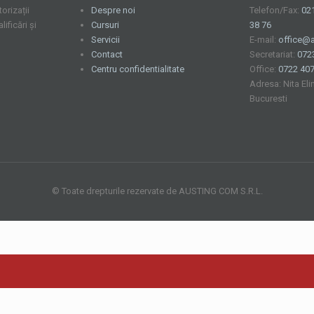
orizații
Despre noi
Telefon/Fax:
02
ficări și
Cursuri
38 76
Servicii
E-mail:
office@a
Contact
Secretariat:
072
Centru confidentialitate
Office:
0722 407
Adresa: Nita Eli
Bucuresti
© Toate drepturile rezervate de AUSTING COM S.R.L.