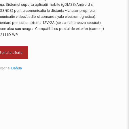
ua. Sistemul suporta aplicatii mobile (gDMSS/Android si
S/iOS) pentru comunicatia la distanta vizitator-proprietar
municatie video/audio si comanda yala electromagnetica).
mentare prin sursa externa 12V/2A (se achizitioneaza separat).
oare alba sau neagra. Compatibil cu postul de exterior (camera)
2111D-WP.
Solicita oferta
egorie:
Dahua