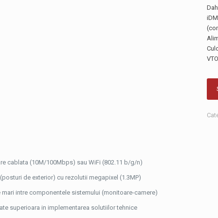
Dah
iDMS
(co
Ali
Cul
VTO
Cat
re cablata (10M/100Mbps) sau WiFi (802.11 b/g/n)
posturi de exterior) cu rezolutii megapixel (1.3MP)
e mari intre componentele sistemului (monitoare-camere)
itate superioara in implementarea solutiilor tehnice