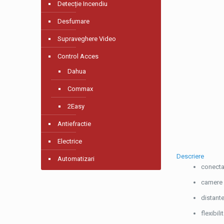
Detecție Incendiu
Desfumare
Supraveghere Video
Control Acces
Dahua
Commax
2Easy
Antiefractie
Electrice
Descriere
Automatizari
conecta
camere (
distant
flexibil