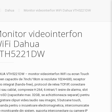
Dahua
Monitor videointerfon WiFi Dahua VTH5221DW
onitor videointerfon
iFi Dahua
TH5221DW
UA VTH5221DW – monitor videointerfon WiFi cu ecran Touch
een capacitiv de 7inch/18cm si rezolutie 1024×600, receptor
o integrat (hands-free), protocol de retea TCP/IP, conectare
 sau cablat, compresie H.264, 6 intrari/1 iesire de alarma, slot
roSD (capacitate max. 32GB, se achizitioneaza separat) pentru
gistrare clipuri video/audio sau imagini, 5 butoane touch,
anda pentru o incuietoare electromagnetica, intercomunicatie
e monitoarele din sistem, suporta interconectare cu camere IP