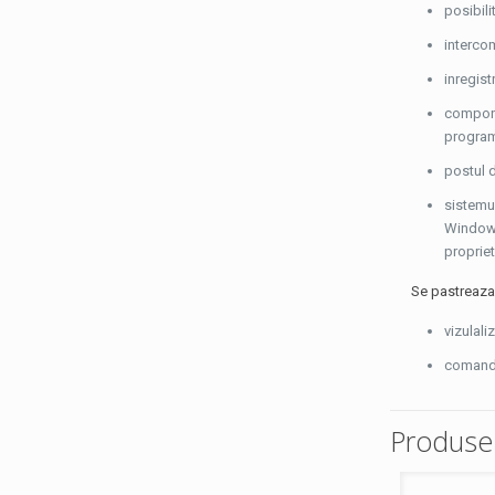
posibili
intercom
inregis
compone
programa
postul d
sistemul
Windows
propriet
Se pastreaza 
vizulali
comanda 
Produse 