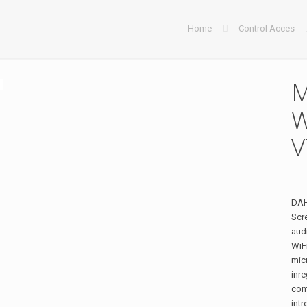
Home
Control Acces
M
W
V
DAH
Scr
audi
WiFi
mic
inre
com
intr