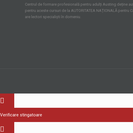
Centrul de formare profesională pentru adulți Austing deține aut
pentru aceste cursuri de la AUTORITATEA NAȚIONALĂ pentru Cali
are lectori specialiști în domeniu.
Verificare stingatoare