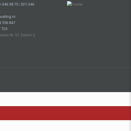
1-346 38 75
|
021-346
usting.ro
3 356 847
 725
nescu Nr. 57, Sector 3,