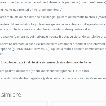
tatea conectarii unui numar suficient de mare de periferice (monitoare/camere)
unicatie intre posturile interiorare (monitoare)
trarea manuala de clipuri video sau imagini pe card de memorie microSD (maxi
ntele utilizeaza tehnologii de ultima generatie: monitoare cu diagonala mare 
re prin interfata web, constructie antivandal si design extraplat etc
e exterior (camera videointerfonului) poate fi dotat cu cititor de cartele de proxi
 permite intercomunicatia via Internet intre vizitator si proprietar prin intermed
phone (gDMSS, iDMSS si wDMSS). Aplicatia mobila permite comunicatia video/
ar.
functiile de baza intalnite si la sistemele clasice de videointerfonie:
zare pe timp de noapte (postul de exterior integreaza LED-uri albe)
pentru yala electromagnetica (yala nu este inclusa si nici alimentatorul nece
similare