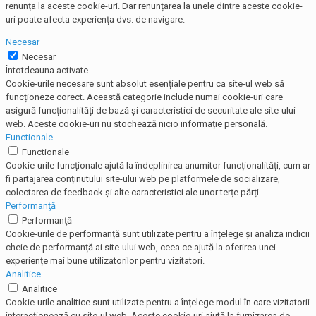
renunța la aceste cookie-uri. Dar renunțarea la unele dintre aceste cookie-
uri poate afecta experiența dvs. de navigare.
Necesar
Necesar
Întotdeauna activate
Cookie-urile necesare sunt absolut esențiale pentru ca site-ul web să
funcționeze corect. Această categorie include numai cookie-uri care
asigură funcționalități de bază și caracteristici de securitate ale site-ului
web. Aceste cookie-uri nu stochează nicio informație personală.
Functionale
Functionale
Cookie-urile funcționale ajută la îndeplinirea anumitor funcționalități, cum ar
fi partajarea conținutului site-ului web pe platformele de socializare,
colectarea de feedback și alte caracteristici ale unor terțe părți.
Performanţă
Performanţă
Cookie-urile de performanță sunt utilizate pentru a înțelege și analiza indicii
cheie de performanță ai site-ului web, ceea ce ajută la oferirea unei
experiențe mai bune utilizatorilor pentru vizitatori.
Analitice
Analitice
Cookie-urile analitice sunt utilizate pentru a înțelege modul în care vizitatorii
interacționează cu site-ul web. Aceste cookie-uri ajută la furnizarea de