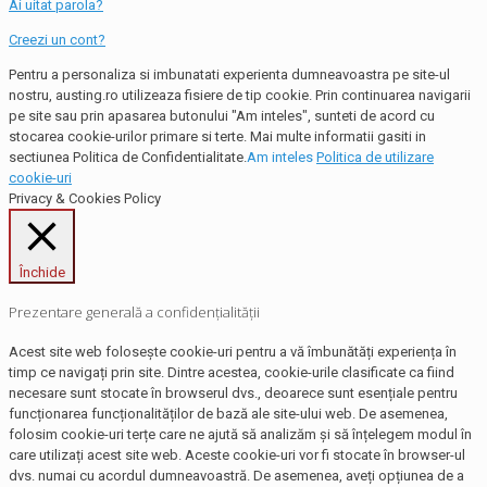
Ai uitat parola?
Creezi un cont?
Pentru a personaliza si imbunatati experienta dumneavoastra pe site-ul
nostru, austing.ro utilizeaza fisiere de tip cookie. Prin continuarea navigarii
pe site sau prin apasarea butonului "Am inteles", sunteti de acord cu
stocarea cookie-urilor primare si terte. Mai multe informatii gasiti in
sectiunea Politica de Confidentialitate.
Am inteles
Politica de utilizare
cookie-uri
Privacy & Cookies Policy
Închide
Prezentare generală a confidențialității
Acest site web folosește cookie-uri pentru a vă îmbunătăți experiența în
timp ce navigați prin site. Dintre acestea, cookie-urile clasificate ca fiind
necesare sunt stocate în browserul dvs., deoarece sunt esențiale pentru
funcționarea funcționalităților de bază ale site-ului web. De asemenea,
folosim cookie-uri terțe care ne ajută să analizăm și să înțelegem modul în
care utilizați acest site web. Aceste cookie-uri vor fi stocate în browser-ul
dvs. numai cu acordul dumneavoastră. De asemenea, aveți opțiunea de a