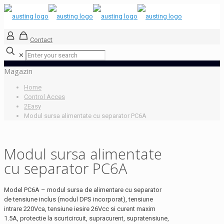
Contact
✕
Magazin
Home
Control Acces
2Easy
Modul sursa alimentate cu separator PC6A
Modul sursa alimentate
cu separator PC6A
Model PC6A – modul sursa de alimentare cu separator
de tensiune inclus (modul DPS incorporat), tensiune
intrare 220Vca, tensiune iesire 26Vcc si curent maxim
1.5A, protectie la scurtcircuit, supracurent, supratensiune,