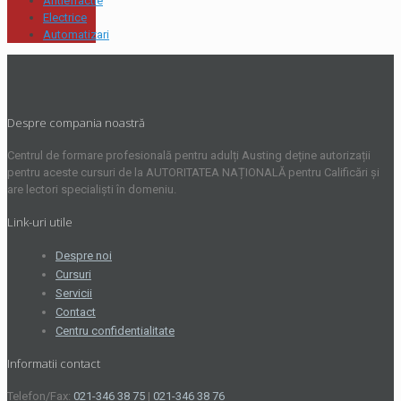
Antiefractie
Electrice
Automatizari
Despre compania noastră
Centrul de formare profesională pentru adulți Austing deține autorizații
pentru aceste cursuri de la AUTORITATEA NAȚIONALĂ pentru Calificări și
are lectori specialiști în domeniu.
Link-uri utile
Despre noi
Cursuri
Servicii
Contact
Centru confidentialitate
Informatii contact
Telefon/Fax:
021-346 38 75
|
021-346 38 76