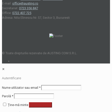
E-mail:
office@austing.ro
Secretariat:
0723 356 847
Office:
0722 407 725
Adresa: Nita Elinescu Nr. 57, Sector 3, Bucuresti
© Toate drepturile rezervate de AUSTING COM S.R.L.
✕
Autentificare
Nume utilizator sau email
*
Parolă
*
Ține-mă minte
Autentificare