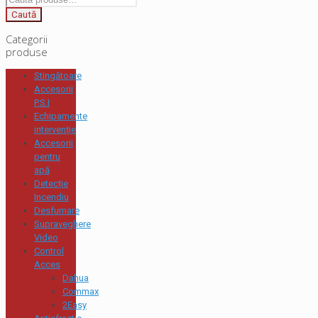
Caută
Categorii
produse
Stingătoare
Accesorii
P.S.I
Echipamente
intervenție
Accesorii
pentru
apă
Detecție
Incendiu
Desfumare
Supraveghere
Video
Control
Acces
Dahua
Commax
2Easy