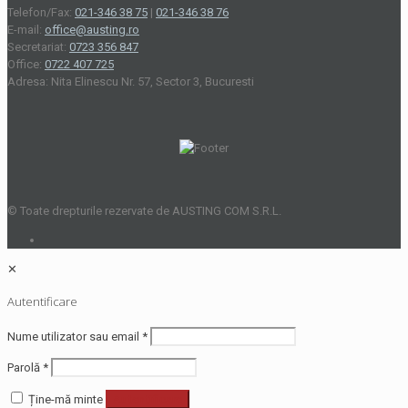
Telefon/Fax:
021-346 38 75
|
021-346 38 76
E-mail:
office@austing.ro
Secretariat:
0723 356 847
Office:
0722 407 725
Adresa: Nita Elinescu Nr. 57, Sector 3, Bucuresti
© Toate drepturile rezervate de AUSTING COM S.R.L.
✕
Autentificare
Nume utilizator sau email
*
Parolă
*
Ține-mă minte
Autentificare