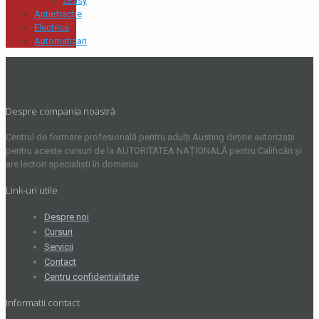
2Easy
Antiefractie
Electrice
Automatizari
Despre compania noastră
Centrul de formare profesională pentru adulți Austing deține autorizații
pentru aceste cursuri de la AUTORITATEA NAȚIONALĂ pentru Calificări și
are lectori specialiști în domeniu.
Link-uri utile
Despre noi
Cursuri
Servicii
Contact
Centru confidentialitate
Informatii contact