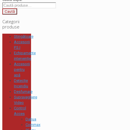
Caută
Categorii
produse
Stingătoare
Accesorii
P.S.I
Echipamente
intervenție
Accesorii
pentru
apă
Detecție
Incendiu
Desfumare
Supraveghere
Video
Control
Acces
Dahua
Commax