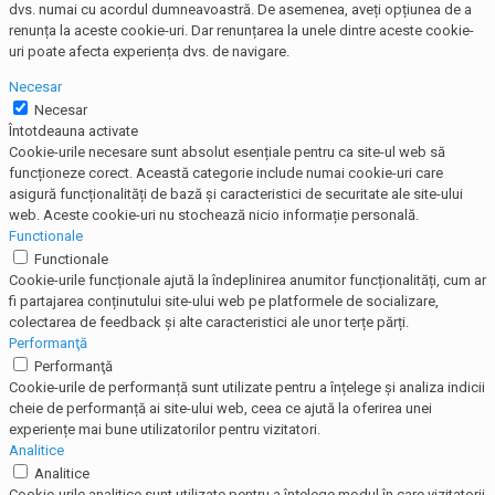
dvs. numai cu acordul dumneavoastră. De asemenea, aveți opțiunea de a
renunța la aceste cookie-uri. Dar renunțarea la unele dintre aceste cookie-
uri poate afecta experiența dvs. de navigare.
Necesar
Necesar
Întotdeauna activate
Cookie-urile necesare sunt absolut esențiale pentru ca site-ul web să
funcționeze corect. Această categorie include numai cookie-uri care
asigură funcționalități de bază și caracteristici de securitate ale site-ului
web. Aceste cookie-uri nu stochează nicio informație personală.
Functionale
Functionale
Cookie-urile funcționale ajută la îndeplinirea anumitor funcționalități, cum ar
fi partajarea conținutului site-ului web pe platformele de socializare,
colectarea de feedback și alte caracteristici ale unor terțe părți.
Performanţă
Performanţă
Cookie-urile de performanță sunt utilizate pentru a înțelege și analiza indicii
cheie de performanță ai site-ului web, ceea ce ajută la oferirea unei
experiențe mai bune utilizatorilor pentru vizitatori.
Analitice
Analitice
Cookie-urile analitice sunt utilizate pentru a înțelege modul în care vizitatorii