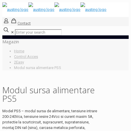
Contact
✕
Magazin
Home
Control Acces
2Easy
Modul sursa alimentare PS5
Modul sursa alimentare
PS5
Model PS5 – modul sursa de alimentare, tensiune intrare
200-240Vca, tensiune iesire 24Vcc si curent maxim 5A,
protectie la scurtcircuit, supracurent, supratensiune,
montaj DIN rail (sina), carcasa metalica perforata,