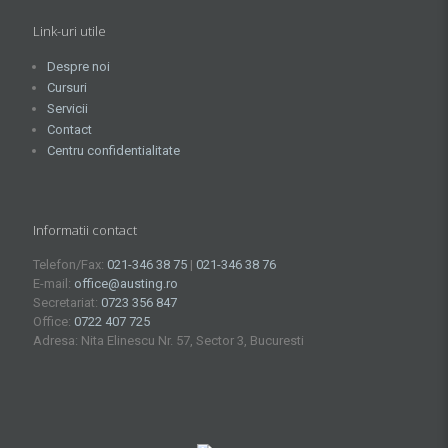
Link-uri utile
Despre noi
Cursuri
Servicii
Contact
Centru confidentialitate
Informatii contact
Telefon/Fax:
021-346 38 75
|
021-346 38 76
E-mail:
office@austing.ro
Secretariat:
0723 356 847
Office:
0722 407 725
Adresa: Nita Elinescu Nr. 57, Sector 3, Bucuresti