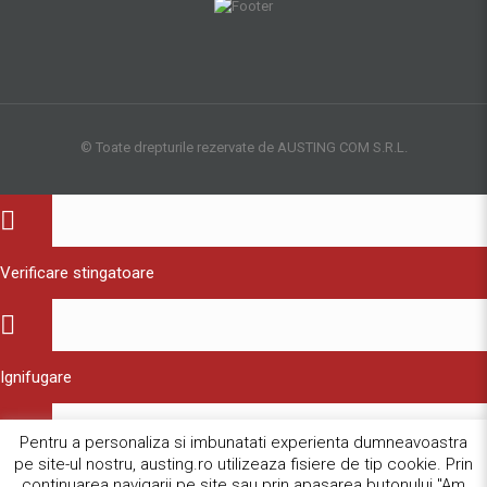
© Toate drepturile rezervate de AUSTING COM S.R.L.
Verificare stingatoare
Ignifugare
Pentru a personaliza si imbunatati experienta dumneavoastra
pe site-ul nostru, austing.ro utilizeaza fisiere de tip cookie. Prin
Verificare hidranti
continuarea navigarii pe site sau prin apasarea butonului "Am