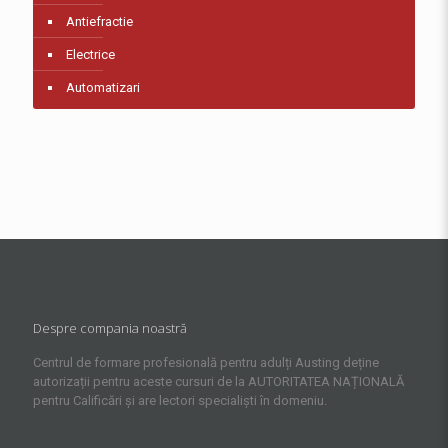
Antiefractie
Electrice
Automatizari
Despre compania noastră
Centrul de formare profesională pentru adulți Austing deține
autorizații pentru aceste cursuri de la AUTORITATEA NAȚIONALĂ
pentru Calificări și are lectori specialiști în domeniu.