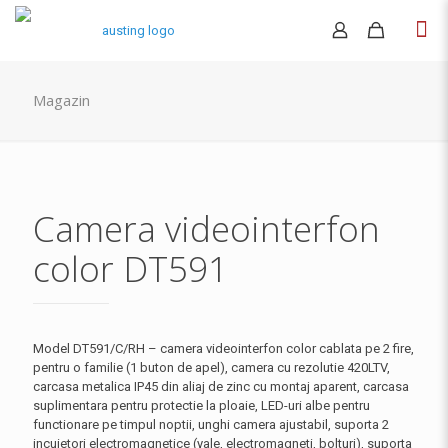
Magazin
Camera videointerfon
color DT591
Model DT591/C/RH – camera videointerfon color cablata pe 2 fire,
pentru o familie (1 buton de apel), camera cu rezolutie 420LTV,
carcasa metalica IP45 din aliaj de zinc cu montaj aparent, carcasa
suplimentara pentru protectie la ploaie, LED-uri albe pentru
functionare pe timpul noptii, unghi camera ajustabil, suporta 2
incuietori electromagnetice (yale, electromagneti, bolturi), suporta