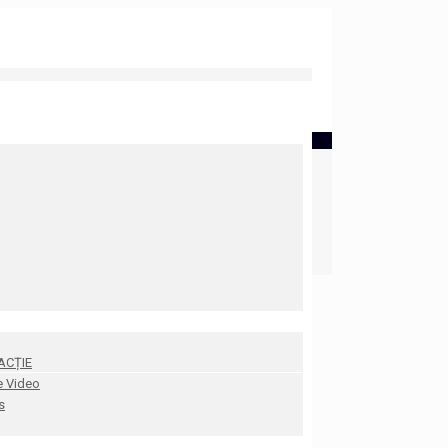
ACȚIE
e Video
s