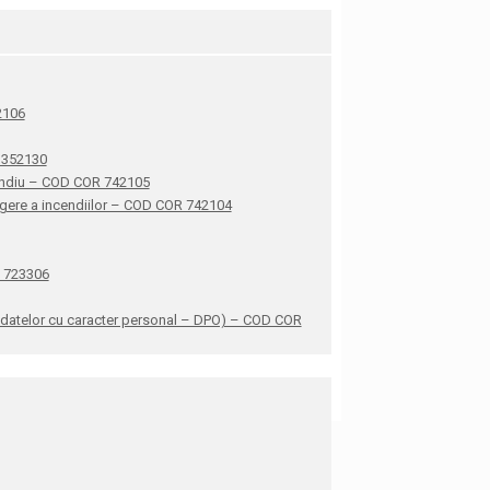
42106
R 352130
ncendiu – COD COR 742105
stingere a incendiilor – COD COR 742104
R 723306
ea datelor cu caracter personal – DPO) – COD COR