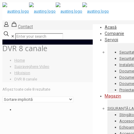
Contact
Acasă
Companie
✕
Servicii
DVR 8 canale
Securita
Securita
Home
Instalați
Supraveghere Video
Documen
Hikvision
Document
DVR 8 canale
Docume
Afișez toate cele 8 rezultate
Proiecta
Magazin
SIGURANȚĂ LA 
Stingăto
Accesori
Echipame
Accesorii