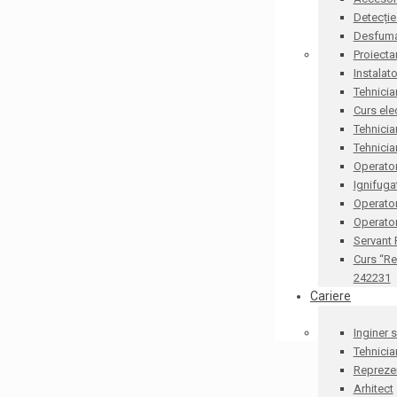
Detecție
Desfum
Proiecta
Instalat
Tehnicia
Curs ele
Tehnicia
Tehnicia
Operator
Ignifug
Operato
Operator
Servant
Curs “Re
242231
Cariere
Inginer 
Tehnicia
Reprezen
Arhitect