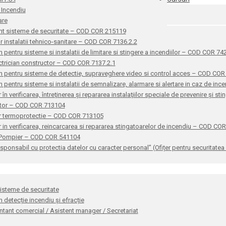
 Incendiu
are
nt sisteme de securitate – COD COR 215119
or instalatii tehnico-sanitare – COD COR 7136.2.2
n pentru sisteme si instalatii de limitare si stingere a incendiilor – COD COR 7
ctrician constructor – COD COR 7137.2.1
n pentru sisteme de detectie, supraveghere video si control acces – COD CO
n pentru sisteme si instalatii de semnalizare, alarmare si alertare in caz de i
 în verificarea, întreţinerea şi repararea instalaţiilor speciale de prevenire şi 
ator – COD COR 713104
r termoprotectie – COD COR 713105
 in verificarea, reincarcarea si repararea stingatoarelor de incendiu – COD CO
 Pompier – COD COR 541104
sponsabil cu protectia datelor cu caracter personal” (Ofițer pentru securitat
sisteme de securitate
n detecție incendiu și efracție
tant comercial / Asistent manager / Secretariat