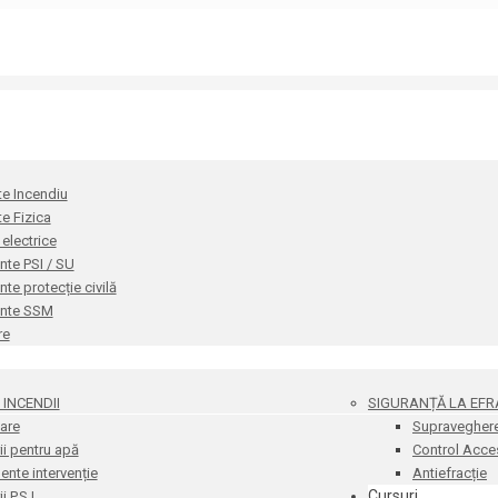
te Incendiu
te Fizica
i electrice
te PSI / SU
e protecție civilă
nte SSM
re
INCENDII
SIGURANȚĂ LA EFR
are
Supravegher
i pentru apă
Control Acce
nte intervenție
Antiefracție
Cursuri
 P.S.I