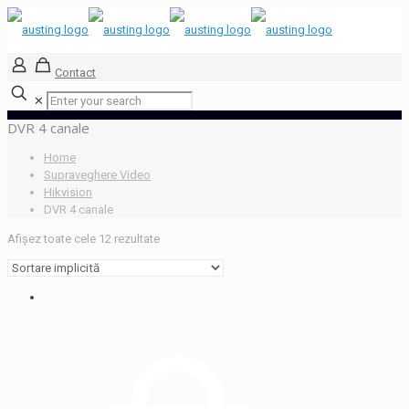
Contact
✕
DVR 4 canale
Home
Supraveghere Video
Hikvision
DVR 4 canale
Afișez toate cele 12 rezultate