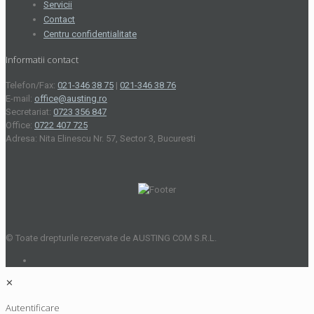
Servicii
Contact
Centru confidentialitate
Informatii contact
Telefon/Fax:
021-346 38 75
|
021-346 38 76
E-mail:
office@austing.ro
Secretariat:
0723 356 847
Office:
0722 407 725
Adresa: Nita Elinescu Nr. 57, Sector 3, Bucuresti
© Toate drepturile rezervate de AUSTING COM S.R.L.
✕
Autentificare