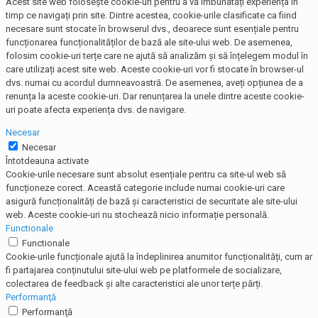
Acest site web folosește cookie-uri pentru a vă îmbunătăți experiența în
timp ce navigați prin site. Dintre acestea, cookie-urile clasificate ca fiind
necesare sunt stocate în browserul dvs., deoarece sunt esențiale pentru
funcționarea funcționalităților de bază ale site-ului web. De asemenea,
folosim cookie-uri terțe care ne ajută să analizăm și să înțelegem modul în
care utilizați acest site web. Aceste cookie-uri vor fi stocate în browser-ul
dvs. numai cu acordul dumneavoastră. De asemenea, aveți opțiunea de a
renunța la aceste cookie-uri. Dar renunțarea la unele dintre aceste cookie-
uri poate afecta experiența dvs. de navigare.
Necesar
Necesar
Întotdeauna activate
Cookie-urile necesare sunt absolut esențiale pentru ca site-ul web să
funcționeze corect. Această categorie include numai cookie-uri care
asigură funcționalități de bază și caracteristici de securitate ale site-ului
web. Aceste cookie-uri nu stochează nicio informație personală.
Functionale
Functionale
Cookie-urile funcționale ajută la îndeplinirea anumitor funcționalități, cum ar
fi partajarea conținutului site-ului web pe platformele de socializare,
colectarea de feedback și alte caracteristici ale unor terțe părți.
Performanţă
Performanţă