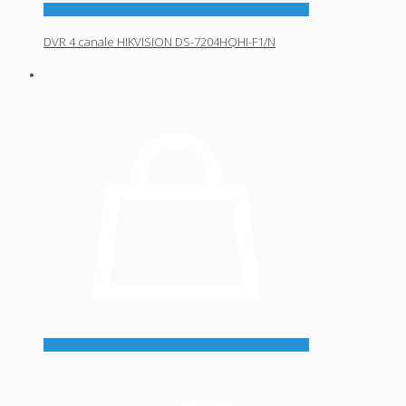
DVR 4 canale HIKVISION DS-7204HQHI-F1/N