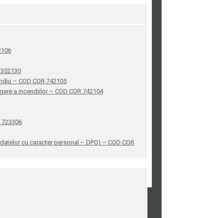
42106
R 352130
ncendiu – COD COR 742105
stingere a incendiilor – COD COR 742104
R 723306
ea datelor cu caracter personal – DPO) – COD COR