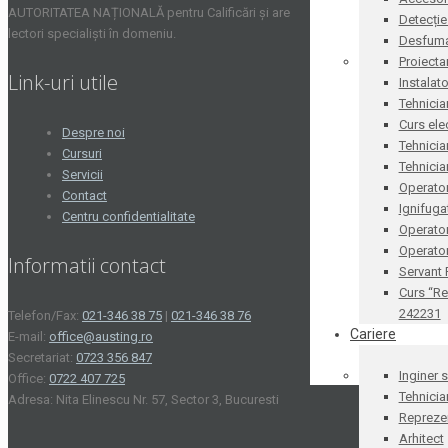
AUTORITATEA NAȚIONALĂ pentru Calificări și are
Detecție
lectori specialiști în domeniu.
Desfum
Proiecta
Link-uri utile
Instalat
Tehnicia
Curs ele
Despre noi
Tehnicia
Cursuri
Tehnicia
Servicii
Operator
Contact
Ignifug
Centru confidentialitate
Operato
Operator
Informatii contact
Servant
Curs “Re
242231
Telefon/Fax:
021-346 38 75
|
021-346 38 76
Cariere
E-mail:
office@austing.ro
Secretariat:
0723 356 847
Inginer 
Office:
0722 407 725
Tehnicia
Adresa: Nita Elinescu Nr. 57, Sector 3, Bucuresti
Reprezen
Arhitect