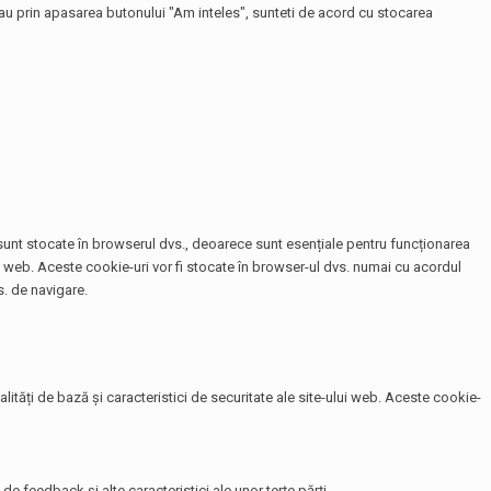
 sau prin apasarea butonului "Am inteles", sunteti de acord cu stocarea
e sunt stocate în browserul dvs., deoarece sunt esențiale pentru funcționarea
te web. Aceste cookie-uri vor fi stocate în browser-ul dvs. numai cu acordul
. de navigare.
tăți de bază și caracteristici de securitate ale site-ului web. Aceste cookie-
de feedback și alte caracteristici ale unor terțe părți.