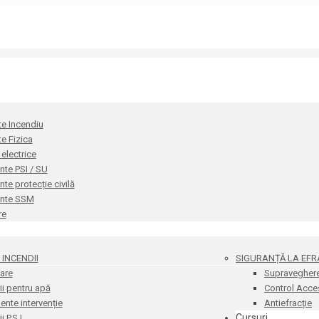
te Incendiu
te Fizica
i electrice
te PSI / SU
e protecție civilă
nte SSM
re
INCENDII
SIGURANȚĂ LA EFR
are
Supravegher
i pentru apă
Control Acce
nte intervenție
Antiefracție
Cursuri
 P.S.I