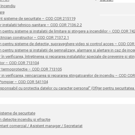
 Incendiu
are
nt sisteme de securitate – COD COR 215119
or instalatii tehnico-sanitare – COD COR 7136.2.2
n pentru sisteme si instalatii de limitare si stingere a incendiilor – COD COR 7
ctrician constructor – COD COR 7137.2.1
n pentru sisteme de detectie, supraveghere video si control acces – COD CO
n pentru sisteme si instalatii de semnalizare, alarmare si alertare in caz de i
 în verificarea, întreţinerea şi repararea instalaţiilor speciale de prevenire şi 
ator – COD COR 713104
r termoprotectie – COD COR 713105
 in verificarea, reincarcarea si repararea stingatoarelor de incendiu – COD CO
 Pompier – COD COR 541104
sponsabil cu protectia datelor cu caracter personal” (Ofițer pentru securitat
sisteme de securitate
n detecție incendiu și efracție
tant comercial / Asistent manager / Secretariat