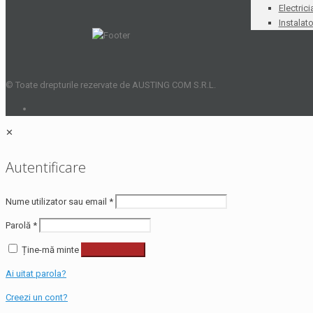
Electrici
Instalato
© Toate drepturile rezervate de AUSTING COM S.R.L.
✕
Autentificare
Nume utilizator sau email
*
Parolă
*
Ține-mă minte
Autentificare
Ai uitat parola?
Creezi un cont?