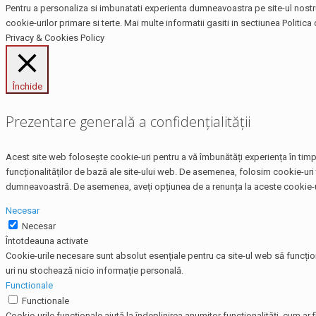
Pentru a personaliza si imbunatati experienta dumneavoastra pe site-ul nostru,
cookie-urilor primare si terte. Mai multe informatii gasiti in sectiunea Politica 
Privacy & Cookies Policy
Închide
Prezentare generală a confidențialității
Acest site web folosește cookie-uri pentru a vă îmbunătăți experiența în timp 
funcționalităților de bază ale site-ului web. De asemenea, folosim cookie-uri 
dumneavoastră. De asemenea, aveți opțiunea de a renunța la aceste cookie-uri
Necesar
Necesar
Întotdeauna activate
Cookie-urile necesare sunt absolut esențiale pentru ca site-ul web să funcțio
uri nu stochează nicio informație personală.
Functionale
Functionale
Cookie-urile funcționale ajută la îndeplinirea anumitor funcționalități, cum ar f