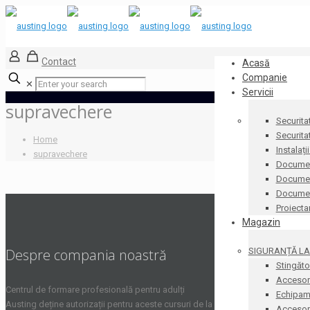
Contact
Acasă
Companie
✕
Servicii
supravechere
Securita
Securita
Home
Instalați
supravechere
Documen
Document
Docume
Proiecta
Magazin
SIGURANȚĂ LA 
Despre compania noastră
Stingăto
Accesori
Centrul de formare profesională pentru adulți
Echipame
Austing deține autorizații pentru aceste cursuri de la
Accesorii