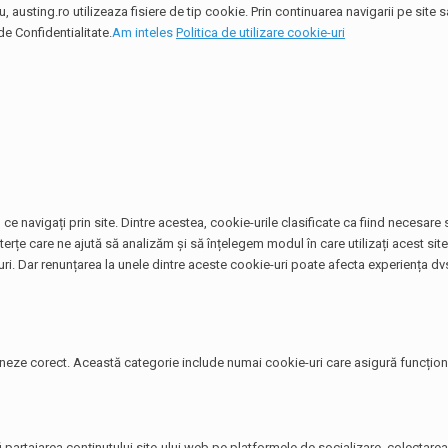
 austing.ro utilizeaza fisiere de tip cookie. Prin continuarea navigarii pe site
de Confidentialitate.
Am inteles
Politica de utilizare cookie-uri
ce navigați prin site. Dintre acestea, cookie-urile clasificate ca fiind necesar
terțe care ne ajută să analizăm și să înțelegem modul în care utilizați acest si
. Dar renunțarea la unele dintre aceste cookie-uri poate afecta experiența dvs
neze corect. Această categorie include numai cookie-uri care asigură funcționali
i partajarea conținutului site-ului web pe platformele de socializare, colectarea 