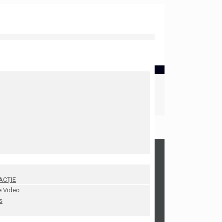
ACȚIE
e Video
s