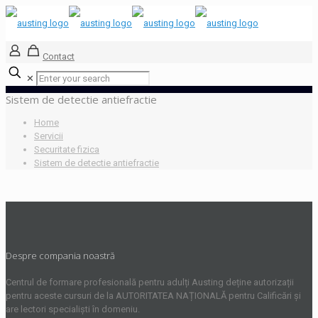
Contact
✕
Sistem de detectie antiefractie
Home
Servicii
Securitate fizica
Sistem de detectie antiefractie
Despre compania noastră
Centrul de formare profesională pentru adulți Austing deține autorizații
pentru aceste cursuri de la AUTORITATEA NAȚIONALĂ pentru Calificări și
are lectori specialiști în domeniu.