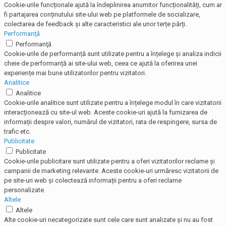
Cookie-urile funcționale ajută la îndeplinirea anumitor funcționalități, cum ar
fi partajarea conținutului site-ului web pe platformele de socializare,
colectarea de feedback și alte caracteristici ale unor terțe părți.
Performanţă
Performanţă
Cookie-urile de performanță sunt utilizate pentru a înțelege și analiza indicii
cheie de performanță ai site-ului web, ceea ce ajută la oferirea unei
experiențe mai bune utilizatorilor pentru vizitatori.
Analitice
Analitice
Cookie-urile analitice sunt utilizate pentru a înțelege modul în care vizitatorii
interacționează cu site-ul web. Aceste cookie-uri ajută la furnizarea de
informații despre valori, numărul de vizitatori, rata de respingere, sursa de
trafic etc.
Publicitate
Publicitate
Cookie-urile publicitare sunt utilizate pentru a oferi vizitatorilor reclame și
campanii de marketing relevante. Aceste cookie-uri urmăresc vizitatorii de
pe site-uri web și colectează informații pentru a oferi reclame
personalizate.
Altele
Altele
Alte cookie-uri necategorizate sunt cele care sunt analizate și nu au fost