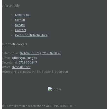
Link-uri utile
Despre noi
Cursuri
Servicii
Contact
Centru confidentialitate
Informatii contact
Telefon/Fax:
021-346 38 75
|
021-346 38 76
E-mail:
office@austing.ro
Secretariat:
0723 356 847
Office:
0722 407 725
Adresa: Nita Elinescu Nr. 57, Sector 3, Bucuresti
© Toate drepturile rezervate de AUSTING COM S.R.L.