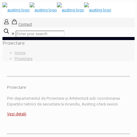
Contact
✕
Proiectare
Home
Proiectare
Proiectare
Prin departamentul de Proiectare și Arhitectură sub coordonarea
Experților tehnici de securitate la Incendiu, Austing oferă sevicii
Vezi detalii