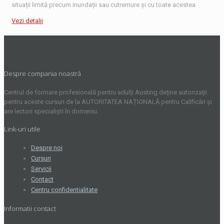
situații limită precum inundații sau cutremure și cu toate acestea
Vezi detalii
Despre compania noastră
Centrul de formare profesională pentru adulți Austing deține autorizații
pentru aceste cursuri de la AUTORITATEA NAȚIONALĂ pentru Calificări și
are lectori specialiști în domeniu.
Link-uri utile
Despre noi
Cursuri
Servicii
Contact
Centru confidentialitate
Informatii contact