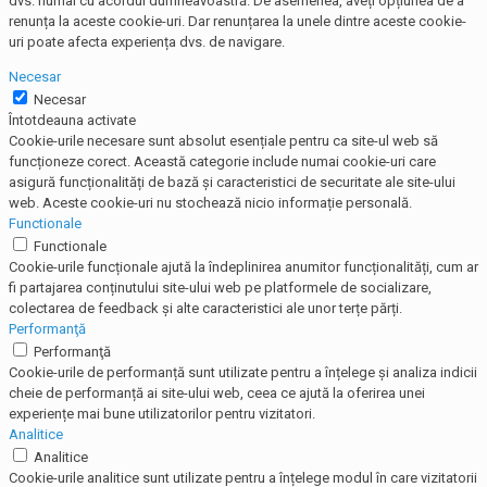
dvs. numai cu acordul dumneavoastră. De asemenea, aveți opțiunea de a
renunța la aceste cookie-uri. Dar renunțarea la unele dintre aceste cookie-
uri poate afecta experiența dvs. de navigare.
Necesar
Necesar
Întotdeauna activate
Cookie-urile necesare sunt absolut esențiale pentru ca site-ul web să
funcționeze corect. Această categorie include numai cookie-uri care
asigură funcționalități de bază și caracteristici de securitate ale site-ului
web. Aceste cookie-uri nu stochează nicio informație personală.
Functionale
Functionale
Cookie-urile funcționale ajută la îndeplinirea anumitor funcționalități, cum ar
fi partajarea conținutului site-ului web pe platformele de socializare,
colectarea de feedback și alte caracteristici ale unor terțe părți.
Performanţă
Performanţă
Cookie-urile de performanță sunt utilizate pentru a înțelege și analiza indicii
cheie de performanță ai site-ului web, ceea ce ajută la oferirea unei
experiențe mai bune utilizatorilor pentru vizitatori.
Analitice
Analitice
Cookie-urile analitice sunt utilizate pentru a înțelege modul în care vizitatorii