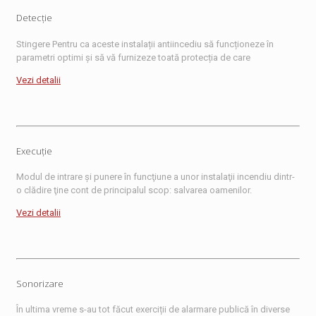
Detecție
Stingere Pentru ca aceste instalații antiincediu să funcționeze în
parametri optimi și să vă furnizeze toată protecția de care
Vezi detalii
Execuție
Modul de intrare şi punere în funcţiune a unor instalaţii incendiu dintr-
o clădire ţine cont de principalul scop: salvarea oamenilor.
Vezi detalii
Sonorizare
În ultima vreme s-au tot făcut exerciții de alarmare publică în diverse