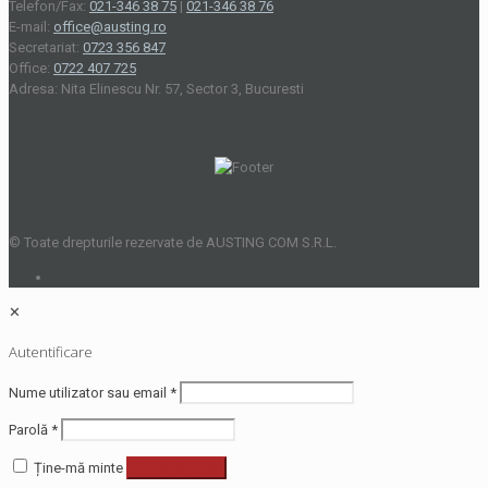
Telefon/Fax:
021-346 38 75
|
021-346 38 76
E-mail:
office@austing.ro
Secretariat:
0723 356 847
Office:
0722 407 725
Adresa: Nita Elinescu Nr. 57, Sector 3, Bucuresti
© Toate drepturile rezervate de AUSTING COM S.R.L.
✕
Autentificare
Nume utilizator sau email
*
Parolă
*
Ține-mă minte
Autentificare