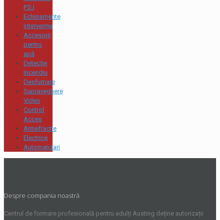
P.S.I
Echipamente
intervenție
Accesorii
pentru
apă
Detecție
Incendiu
Desfumare
Supraveghere
Video
Control
Acces
Antiefractie
Electrice
Automatizari
Despre compania noastră
Centrul de formare profesională pentru adulți Austing deține autorizații