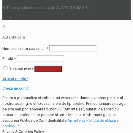
© Toate drepturile rezervate de AUSTING COM S.R.L.
✕
Autentificare
Nume utilizator sau email
*
Parolă
*
Ține-mă minte
Autentificare
Ai uitat parola?
Creezi un cont?
Pentru a personaliza si imbunatati experienta dumneavoastra pe site-ul
nostru, austing.ro utilizeaza fisiere de tip cookie. Prin continuarea navigarii
pe site sau prin apasarea butonului "Am inteles", sunteti de acord cu
stocarea cookie-urilor primare si terte. Mai multe informatii gasiti in
sectiunea Politica de Confidentialitate.
Am inteles
Politica de utilizare
cookie-uri
Privacy & Cookies Policy