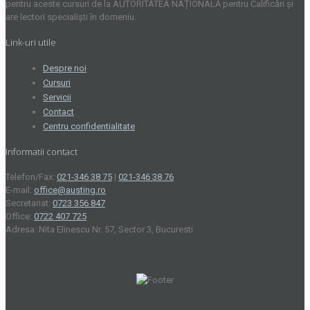
pentru aceste cursuri de la AUTORITATEA NAȚIONALĂ pentru Calificări și
are lectori specialiști în domeniu.
Link-uri utile
Despre noi
Cursuri
Servicii
Contact
Centru confidentialitate
Informatii contact
Telefon/Fax:
021-346 38 75
|
021-346 38 76
E-mail:
office@austing.ro
Secretariat:
0723 356 847
Office:
0722 407 725
Adresa: Nita Elinescu Nr. 57, Sector 3, Bucuresti