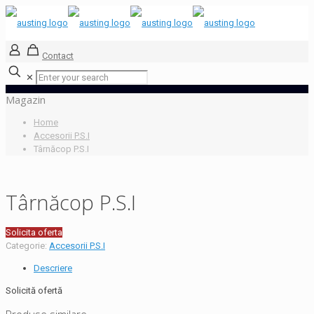
Contact
✕
Magazin
Home
Accesorii P.S.I
Târnăcop P.S.I
Târnăcop P.S.I
Solicita oferta
Categorie:
Accesorii P.S.I
Descriere
Solicită ofertă