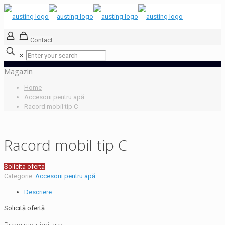
Contact
✕
Magazin
Home
Accesorii pentru apă
Racord mobil tip C
Racord mobil tip C
Solicita oferta
Categorie:
Accesorii pentru apă
Descriere
Solicită ofertă