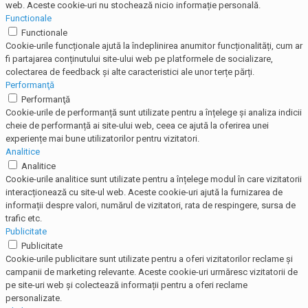
web. Aceste cookie-uri nu stochează nicio informație personală.
Functionale
Functionale
Cookie-urile funcționale ajută la îndeplinirea anumitor funcționalități, cum ar
fi partajarea conținutului site-ului web pe platformele de socializare,
colectarea de feedback și alte caracteristici ale unor terțe părți.
Performanţă
Performanţă
Cookie-urile de performanță sunt utilizate pentru a înțelege și analiza indicii
cheie de performanță ai site-ului web, ceea ce ajută la oferirea unei
experiențe mai bune utilizatorilor pentru vizitatori.
Analitice
Analitice
Cookie-urile analitice sunt utilizate pentru a înțelege modul în care vizitatorii
interacționează cu site-ul web. Aceste cookie-uri ajută la furnizarea de
informații despre valori, numărul de vizitatori, rata de respingere, sursa de
trafic etc.
Publicitate
Publicitate
Cookie-urile publicitare sunt utilizate pentru a oferi vizitatorilor reclame și
campanii de marketing relevante. Aceste cookie-uri urmăresc vizitatorii de
pe site-uri web și colectează informații pentru a oferi reclame
personalizate.