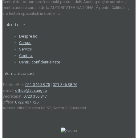
Centrul de formare profesională pentru adulți Austing deține autorizații
pentru aceste cursuri de la AUTORITATEA NAȚIONALĂ pentru Calificări și
are lectori specialiști în domeniu.
Link-uri utile
Despre noi
Cursuri
Servicii
Contact
Centru confidentialitate
Informatii contact
Telefon/Fax:
021-346 38 75
|
021-346 38 76
E-mail:
office@austing.ro
Secretariat:
0723 356 847
Office:
0722 407 725
Adresa: Nita Elinescu Nr. 57, Sector 3, Bucuresti