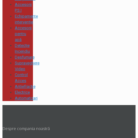
Accesorii
P.S.I
Echipamente
intervenție
Accesorii
pentru
apă
Detecție
Incendiu
Desfumare
Supraveghere
Video
Control
Acces
Antiefractie
Electrice
Automatizari
Despre compania noastră