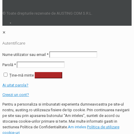
© Toate drepturile rezervate de AUSTING COM S.R.L.
✕
Autentificare
Nume utilizator sau email
*
Parolă
*
Ține-mă minte
Autentificare
Ai uitat parola?
Creezi un cont?
Pentru a personaliza si imbunatati experienta dumneavoastra pe site-ul
nostru, austing.ro utilizeaza fisiere de tip cookie. Prin continuarea navigarii
pe site sau prin apasarea butonului "Am inteles", sunteti de acord cu
stocarea cookie-urilor primare si terte. Mai multe informatii gasiti in
sectiunea Politica de Confidentialitate.
Am inteles
Politica de utilizare
cookie-uri