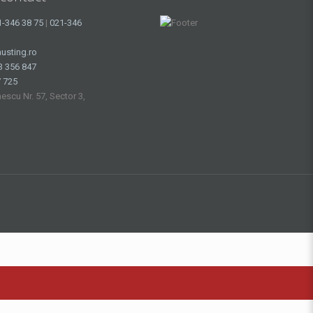
1-346 38 75
|
021-346
usting.ro
3 356 847
 725
nescu Nr. 57, Sector 3,