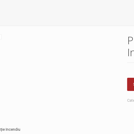
P
I
Cat
ție Incendiu