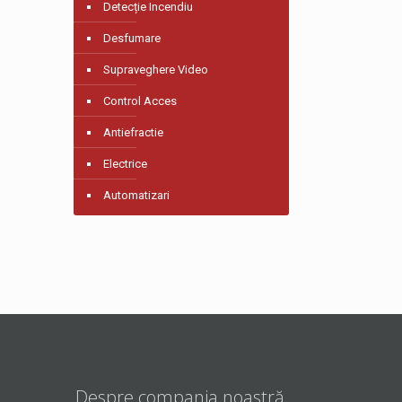
Detecție Incendiu
Desfumare
Supraveghere Video
Control Acces
Antiefractie
Electrice
Automatizari
Despre compania noastră