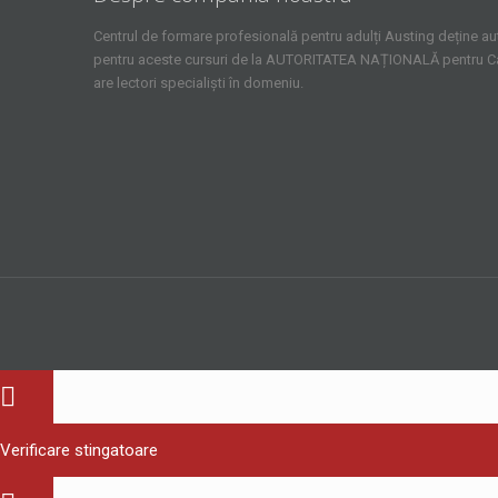
Centrul de formare profesională pentru adulți Austing deține aut
pentru aceste cursuri de la AUTORITATEA NAȚIONALĂ pentru Cali
are lectori specialiști în domeniu.
Verificare stingatoare