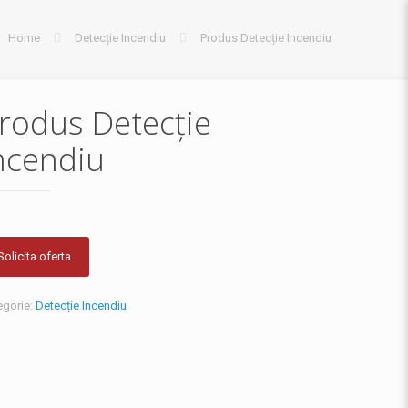
Home
Detecție Incendiu
Produs Detecție Incendiu
rodus Detecție
ncendiu
Solicita oferta
egorie:
Detecție Incendiu