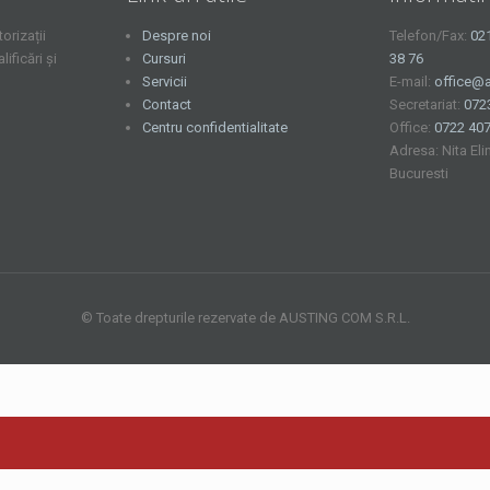
orizații
Despre noi
Telefon/Fax:
02
ficări și
Cursuri
38 76
Servicii
E-mail:
office@a
Contact
Secretariat:
072
Centru confidentialitate
Office:
0722 407
Adresa: Nita Eli
Bucuresti
© Toate drepturile rezervate de AUSTING COM S.R.L.