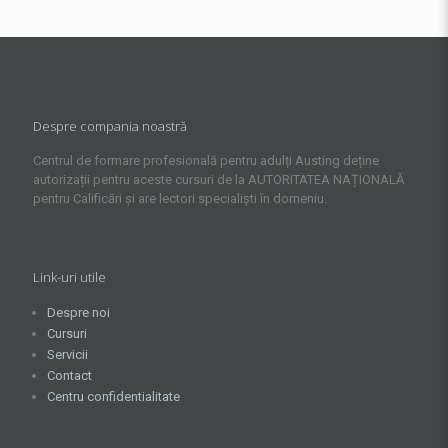
Despre compania noastră
Centrul de formare profesională pentru adulți Austing deține
autorizații pentru aceste cursuri de la AUTORITATEA NAȚIONALĂ
pentru Calificări și are lectori specialiști în domeniu.
Link-uri utile
Despre noi
Cursuri
Servicii
Contact
Centru confidentialitate