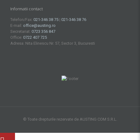
Informatii contact
Telefon/Fax:
021-346 38 75
|
021-346 38 76
E-mail:
office@austing.ro
Secretariat:
0723 356 847
Office:
0722 407 725
Adresa: Nita Elinescu Nr. 57, Sector 3, Bucuresti
© Toate drepturile rezervate de AUSTING COM S.R.L.