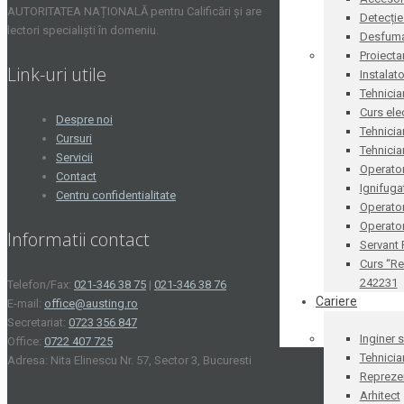
AUTORITATEA NAȚIONALĂ pentru Calificări și are
Detecție
lectori specialiști în domeniu.
Desfum
Proiecta
Link-uri utile
Instalat
Tehnicia
Curs ele
Despre noi
Tehnicia
Cursuri
Tehnicia
Servicii
Operator
Contact
Ignifug
Centru confidentialitate
Operato
Operator
Informatii contact
Servant
Curs “Re
242231
Telefon/Fax:
021-346 38 75
|
021-346 38 76
Cariere
E-mail:
office@austing.ro
Secretariat:
0723 356 847
Inginer 
Office:
0722 407 725
Tehnicia
Adresa: Nita Elinescu Nr. 57, Sector 3, Bucuresti
Reprezen
Arhitect