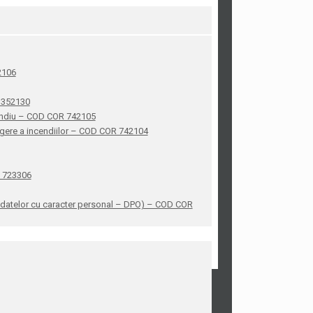
42106
R 352130
ncendiu – COD COR 742105
stingere a incendiilor – COD COR 742104
R 723306
ea datelor cu caracter personal – DPO) – COD COR