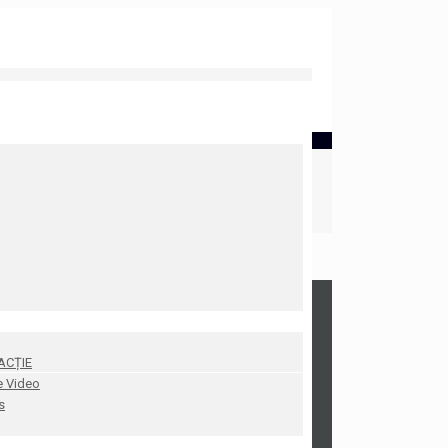
ACȚIE
e Video
s