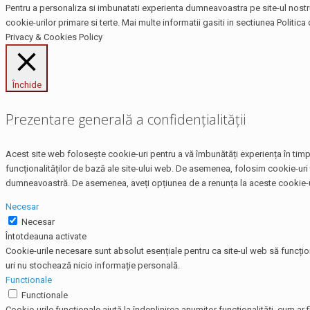
Pentru a personaliza si imbunatati experienta dumneavoastra pe site-ul nostru,
cookie-urilor primare si terte. Mai multe informatii gasiti in sectiunea Politica 
Privacy & Cookies Policy
Închide
Prezentare generală a confidențialității
Acest site web folosește cookie-uri pentru a vă îmbunătăți experiența în timp 
funcționalităților de bază ale site-ului web. De asemenea, folosim cookie-uri 
dumneavoastră. De asemenea, aveți opțiunea de a renunța la aceste cookie-uri
Necesar
Necesar
Întotdeauna activate
Cookie-urile necesare sunt absolut esențiale pentru ca site-ul web să funcțio
uri nu stochează nicio informație personală.
Functionale
Functionale
Cookie-urile funcționale ajută la îndeplinirea anumitor funcționalități, cum ar f