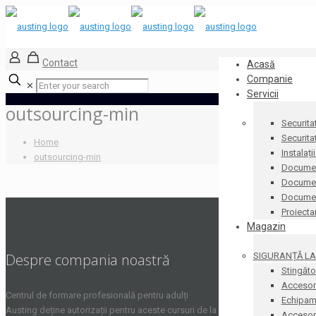
Contact
Acasă
Companie
✕
Servicii
outsourcing-min
Securita
Securita
Home
Instalați
outsourcing-min
Documen
Document
Docume
Proiecta
Magazin
SIGURANȚĂ LA 
Despre compania noastră
Stingăto
Accesori
Centrul de formare profesională pentru adulți
Echipame
Austing deține autorizații pentru aceste cursuri de la
Accesorii