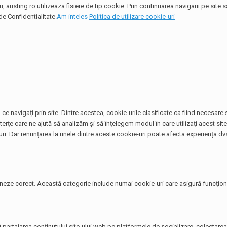
 austing.ro utilizeaza fisiere de tip cookie. Prin continuarea navigarii pe site
de Confidentialitate.
Am inteles
Politica de utilizare cookie-uri
ce navigați prin site. Dintre acestea, cookie-urile clasificate ca fiind necesar
terțe care ne ajută să analizăm și să înțelegem modul în care utilizați acest si
. Dar renunțarea la unele dintre aceste cookie-uri poate afecta experiența dvs
neze corect. Această categorie include numai cookie-uri care asigură funcționali
i partajarea conținutului site-ului web pe platformele de socializare, colectarea 