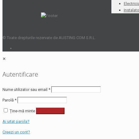
Electrici
Instalato
© Toate drepturile rezervate de AUSTING COM S.R.L.
✕
Autentificare
Nume utilizator sau email
*
Parolă
*
Ține-mă minte
Autentificare
Ai uitat parola?
Creezi un cont?