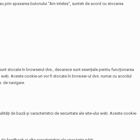
 sau prin apasarea butonului "Am inteles", sunteti de acord cu stocarea
e sunt stocate în browserul dvs., deoarece sunt esențiale pentru funcționarea
te web. Aceste cookie-uri vor fi stocate în browser-ul dvs. numai cu acordul
. de navigare.
tăți de bază și caracteristici de securitate ale site-ului web. Aceste cookie-
de feedback și alte caracteristici ale unor terțe părți.