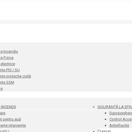
te Incendiu
te Fizica
i electrice
te PSI / SU
e protecție civilă
nte SSM
re
INCENDII
SIGURANȚĂ LA EFR
are
Supravegher
i pentru apă
Control Acce
nte intervenție
Antiefracție
Cursuri
 P.S.I