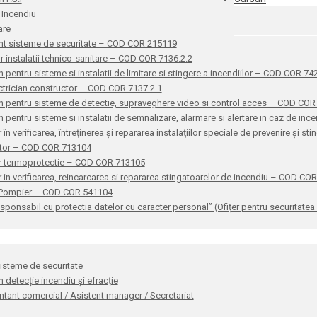
 Incendiu
are
nt sisteme de securitate – COD COR 215119
or instalatii tehnico-sanitare – COD COR 7136.2.2
n pentru sisteme si instalatii de limitare si stingere a incendiilor – COD COR 7
ctrician constructor – COD COR 7137.2.1
n pentru sisteme de detectie, supraveghere video si control acces – COD CO
n pentru sisteme si instalatii de semnalizare, alarmare si alertare in caz de i
 în verificarea, întreţinerea şi repararea instalaţiilor speciale de prevenire şi 
ator – COD COR 713104
r termoprotectie – COD COR 713105
 in verificarea, reincarcarea si repararea stingatoarelor de incendiu – COD CO
 Pompier – COD COR 541104
sponsabil cu protectia datelor cu caracter personal” (Ofițer pentru securitat
sisteme de securitate
n detecție incendiu și efracție
tant comercial / Asistent manager / Secretariat