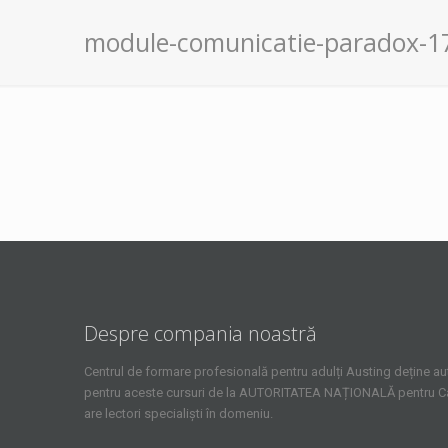
module-comunicatie-paradox-1
Despre compania noastră
Centrul de formare profesională pentru adulți Austing deține aut
pentru aceste cursuri de la AUTORITATEA NAȚIONALĂ pentru Cali
are lectori specialiști în domeniu.