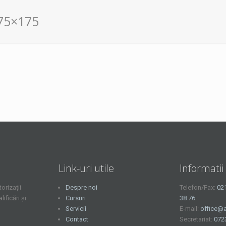
75×175
Link-uri utile
Informatii
orizații
Despre noi
Telefon/Fax:
02
ficări și
Cursuri
38 76
Servicii
E-mail:
office@a
Contact
Secretariat:
072