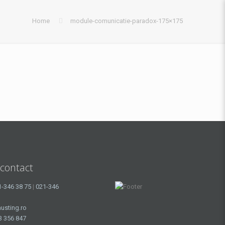
Home
module-comunicatie-paradox-175×175
 contact
1-346 38 75
|
021-346
usting.ro
3 356 847