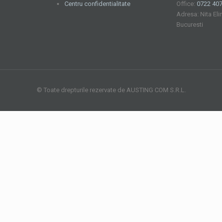
Centru confidentialitate
Office:
0722 407
Adresa: Nita Eli
Bucuresti
© Toate drepturile rezervate de AUSTING COM S.R.L.