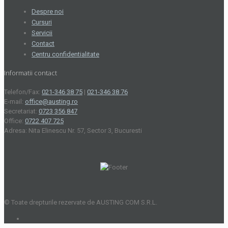
Despre noi
Cursuri
Servicii
Contact
Centru confidentialitate
Informatii contact
Telefon/Fax:
021-346 38 75
|
021-346 38 76
E-mail:
office@austing.ro
Secretariat:
0723 356 847
Office:
0722 407 725
Adresa: Nita Elinescu Nr. 57, Sector 3, Bucuresti
© Toate drepturile rezervate de AUSTING COM S.R.L.