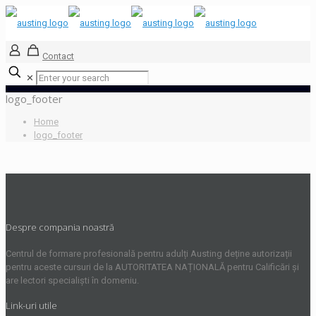
Contact
✕
logo_footer
Home
logo_footer
Despre compania noastră
Centrul de formare profesională pentru adulți Austing deține autorizații
pentru aceste cursuri de la AUTORITATEA NAȚIONALĂ pentru Calificări și
are lectori specialiști în domeniu.
Link-uri utile