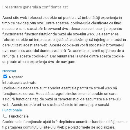
Prezentare generală a confidențialității
Acest site web folosește cookie-uri pentru a vă îmbunătăți experiența în
timp ce navigați prin site. Dintre acestea, cookie-urile clasificate ca fiind
necesare sunt stocate în browserul dvs., deoarece sunt esențiale pentru
funcționarea funcționalităților de bază ale site-ului web. De asemenea,
folosim cookie-uri terțe care ne ajută să analizăm și să înțelegem modul în
care utilizați acest site web. Aceste cookie-uri vor fi stocate în browser-ul
dvs. numai cu acordul dumneavoastră. De asemenea, aveți opțiunea de a
renunța la aceste cookie-uri. Dar renunțarea la unele dintre aceste cookie-
uri poate afecta experiența dvs. de navigare.
Necesar
Necesar
Întotdeauna activate
Cookie-urile necesare sunt absolut esențiale pentru ca site-ul web să
funcționeze corect. Această categorie include numai cookie-uri care
asigură funcționalități de bază și caracteristici de securitate ale site-ului
web. Aceste cookie-uri nu stochează nicio informație personală.
Functionale
Functionale
Cookie-urile funcționale ajută la îndeplinirea anumitor funcționalități, cum ar
fi partajarea conținutului site-ului web pe platformele de socializare,