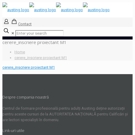
Contact
✕
cerere_inscriere proiectant M1
Home
cerere_inscriere proiectant M1
cerere_inscriere proiectant M1
Despre compania noastră
Centrul de formare profesională pentru adulți Austing deține autorizații
pentru aceste cursuri de la AUTORITATEA NAȚIONALĂ pentru Calificări și
are lectori specialiști în domeniu.
Link-uri utile