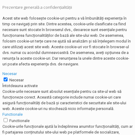
Prezentare generală a confidențialității
Acest site web folosește cookie-uri pentru a vă îmbunătăți experiența în
timp ce navigați prin site. Dintre acestea, cookie-urile clasificate ca fiind
necesare sunt stocate în browserul dvs., deoarece sunt esențiale pentru
funcționarea funcționalităților de bază ale site-ului web. De asemenea,
folosim cookie-uri terțe care ne ajută să analizăm și să înțelegem modul în
care utilizați acest site web. Aceste cookie-uri vor fi stocate în browser-ul
dvs. numai cu acordul dumneavoastră. De asemenea, aveți opțiunea de a
renunța la aceste cookie-uri. Dar renunțarea la unele dintre aceste cookie-
uri poate afecta experiența dvs. de navigare.
Necesar
Necesar
Întotdeauna activate
Cookie-urile necesare sunt absolut esențiale pentru ca site-ul web să
funcționeze corect. Această categorie include numai cookie-uri care
asigură funcționalități de bază și caracteristici de securitate ale site-ului
web. Aceste cookie-uri nu stochează nicio informație personală.
Functionale
Functionale
Cookie-urile funcționale ajută la îndeplinirea anumitor funcționalități, cum ar
fi partajarea conținutului site-ului web pe platformele de socializare,