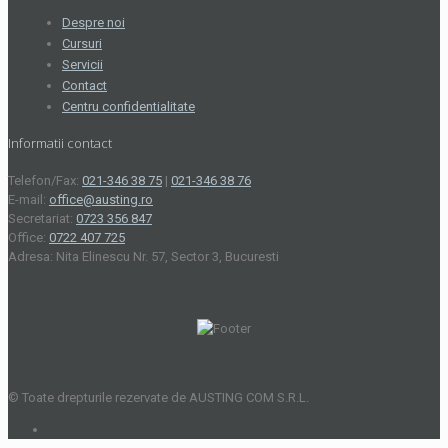
Despre noi
Cursuri
Servicii
Contact
Centru confidentialitate
Informatii contact
Telefon/Fax:
021-346 38 75
|
021-346 38 76
E-mail:
office@austing.ro
Secretariat:
0723 356 847
Office:
0722 407 725
Adresa: Nita Elinescu Nr. 57, Sector 3, Bucuresti
© Toate drepturile rezervate de AUSTING COM S.R.L.