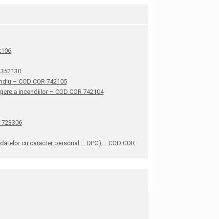
42106
R 352130
ncendiu – COD COR 742105
stingere a incendiilor – COD COR 742104
R 723306
ea datelor cu caracter personal – DPO) – COD COR