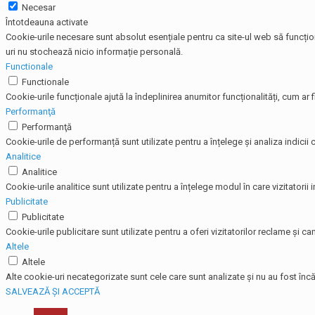
Necesar
Întotdeauna activate
Cookie-urile necesare sunt absolut esențiale pentru ca site-ul web să funcțio
uri nu stochează nicio informație personală.
Functionale
Functionale
Cookie-urile funcționale ajută la îndeplinirea anumitor funcționalități, cum ar f
Performanţă
Performanţă
Cookie-urile de performanță sunt utilizate pentru a înțelege și analiza indicii c
Analitice
Analitice
Cookie-urile analitice sunt utilizate pentru a înțelege modul în care vizitatorii
Publicitate
Publicitate
Cookie-urile publicitare sunt utilizate pentru a oferi vizitatorilor reclame și
Altele
Altele
Alte cookie-uri necategorizate sunt cele care sunt analizate și nu au fost încă 
SALVEAZĂ ȘI ACCEPTĂ