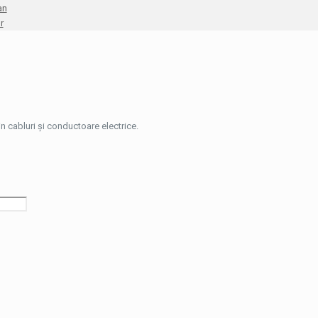
an
r
rin cabluri și conductoare electrice.