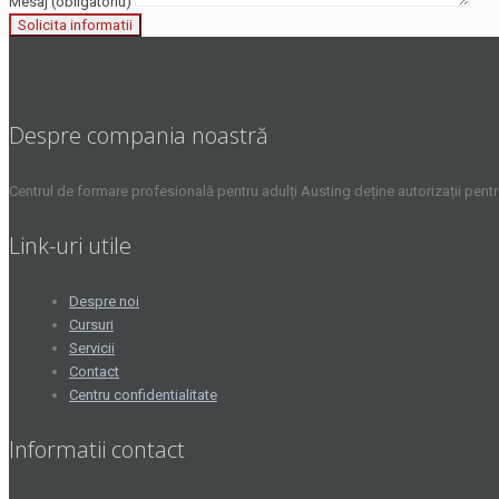
Mesaj (obligatoriu)
Despre compania noastră
Centrul de formare profesională pentru adulți Austing deține autorizații pent
Link-uri utile
Despre noi
Cursuri
Servicii
Contact
Centru confidentialitate
Informatii contact