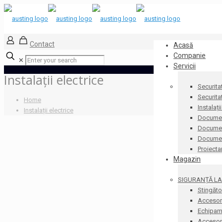
Contact
Acasă
Companie
✕
Servicii
Instalații electrice
Securita
Securita
Home
Instalați
Instalații electrice
Documen
Document
Docume
Proiecta
Magazin
SIGURANȚĂ LA 
Stingăto
Accesori
Echipame
Accesorii