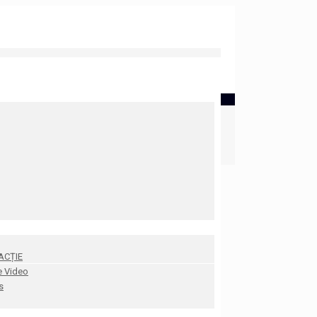
ACȚIE
e Video
s