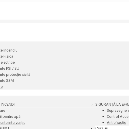
te Incendiu
te Fizica
i electrice
te PSI / SU
e protecție civilă
nte SSM
re
INCENDII
SIGURANȚĂ LA EFR
are
Supravegher
i pentru apă
Control Acce
nte intervenție
Antiefracție
Cursuri
 P.S.I