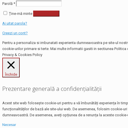
Parolă
*
Ține-mă minte
Autentificare
Ai uitat parola?
Creezi un cont?
Pentru a personaliza si imbunatati experienta dumneavoastra pe site-ul nostru,
cookie-urilor primare si terte. Mai multe informatii gasiti in sectiunea Politica 
Privacy & Cookies Policy
Închide
Prezentare generală a confidențialității
Acest site web folosește cookie-uri pentru a vă îmbunătăți experiența în timp 
funcționalităților de bază ale site-ului web. De asemenea, folosim cookie-uri 
dumneavoastră. De asemenea, aveți opțiunea de a renunța la aceste cookie-uri
Necesar