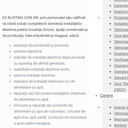
Detecție
Desfum
SC AUSTING COM SRL prin personalul său calificat
Proiecta
vă oferă soluții complete în domeniul instalațiilor
Instalat
electrice pentru locuințe, birouri, spații comerciale și
Tehnicia
de producție, hale industriale și magazii, adică:
Curs ele
Tehnicia
execuție documentații și proiecte;
Tehnicia
scheme electrice;
Operator
realizări de instalații electrice dupa proiecte
Ignifug
cu aparataj de ultimă generație;
Operato
reabilitare instalații electrice vechi;
Operator
service instalații electrice.
Servant
realizare de instalații interioare noi de
Curs “Re
alimentare cu apă;
242231
reparații sau înlocuirea instalațiilor interioare
Cariere
de alimentare cu apă;
înlocuire și reparații de conducte de
Inginer 
alimentare cu apa din subsoluri, coloane de
Tehnicia
apă rece, apă caldă, conducte de recirculare
Reprezen
a apei calde menajere;
Arhitect