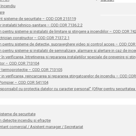
 Incendiu
are
nt sisteme de securitate – COD COR 215119
or instalatii tehnico-sanitare – COD COR 7136.2.2
n pentru sisteme si instalatii de limitare si stingere a incendiilor – COD COR 7
ctrician constructor – COD COR 7137.2.1
n pentru sisteme de detectie, supraveghere video si control acces – COD CO
n pentru sisteme si instalatii de semnalizare, alarmare si alertare in caz de i
 în verificarea, întreţinerea şi repararea instalaţiilor speciale de prevenire şi 
ator – COD COR 713104
r termoprotectie – COD COR 713105
 in verificarea, reincarcarea si repararea stingatoarelor de incendiu – COD CO
 Pompier – COD COR 541104
sponsabil cu protectia datelor cu caracter personal” (Ofițer pentru securitat
sisteme de securitate
n detecție incendiu și efracție
tant comercial / Asistent manager / Secretariat