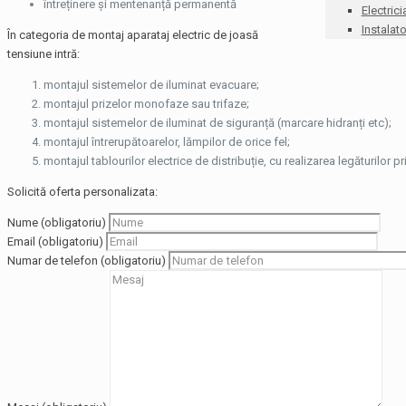
întreținere și mentenanță permanentă
Electrici
Instalato
În categoria de montaj aparataj electric de joasă
tensiune intră:
montajul sistemelor de iluminat evacuare;
montajul prizelor monofaze sau trifaze;
montajul sistemelor de iluminat de siguranță (marcare hidranți etc);
montajul întrerupătoarelor, lămpilor de orice fel;
montajul tablourilor electrice de distribuție, cu realizarea legăturilor p
Solicită oferta personalizata:
Nume (obligatoriu)
Email (obligatoriu)
Numar de telefon (obligatoriu)