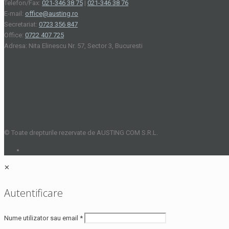
Telefon/Fax:
021-346 38 75
|
021-346 38 76
E-mail:
office@austing.ro
Secretariat:
0723 356 847
Office:
0722 407 725
Adresa: Nita Elinescu Nr. 57, Sector 3, Bucuresti
© Toate drepturile rezervate de AUSTING COM S.R.L.
✕
Autentificare
Nume utilizator sau email
*