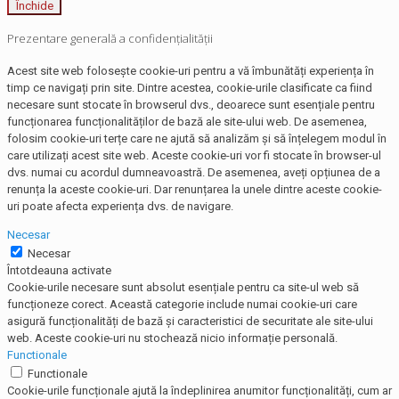
Închide
Prezentare generală a confidențialității
Acest site web folosește cookie-uri pentru a vă îmbunătăți experiența în
timp ce navigați prin site. Dintre acestea, cookie-urile clasificate ca fiind
necesare sunt stocate în browserul dvs., deoarece sunt esențiale pentru
funcționarea funcționalităților de bază ale site-ului web. De asemenea,
folosim cookie-uri terțe care ne ajută să analizăm și să înțelegem modul în
care utilizați acest site web. Aceste cookie-uri vor fi stocate în browser-ul
dvs. numai cu acordul dumneavoastră. De asemenea, aveți opțiunea de a
renunța la aceste cookie-uri. Dar renunțarea la unele dintre aceste cookie-
uri poate afecta experiența dvs. de navigare.
Necesar
Necesar
Întotdeauna activate
Cookie-urile necesare sunt absolut esențiale pentru ca site-ul web să
funcționeze corect. Această categorie include numai cookie-uri care
asigură funcționalități de bază și caracteristici de securitate ale site-ului
web. Aceste cookie-uri nu stochează nicio informație personală.
Functionale
Functionale
Cookie-urile funcționale ajută la îndeplinirea anumitor funcționalități, cum ar