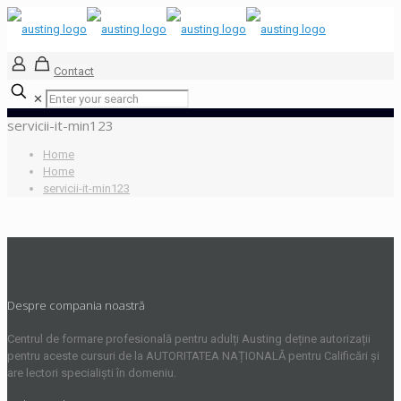
Contact
✕
servicii-it-min123
Home
Home
servicii-it-min123
Despre compania noastră
Centrul de formare profesională pentru adulți Austing deține autorizații
pentru aceste cursuri de la AUTORITATEA NAȚIONALĂ pentru Calificări și
are lectori specialiști în domeniu.