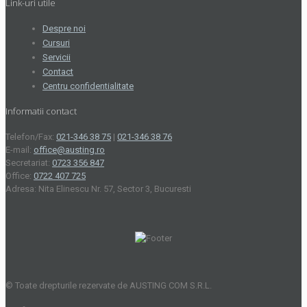
Link-uri utile
Despre noi
Cursuri
Servicii
Contact
Centru confidentialitate
Informatii contact
Telefon/Fax:
021-346 38 75
|
021-346 38 76
E-mail:
office@austing.ro
Secretariat:
0723 356 847
Office:
0722 407 725
Adresa: Nita Elinescu Nr. 57, Sector 3, Bucuresti
© Toate drepturile rezervate de AUSTING COM S.R.L.