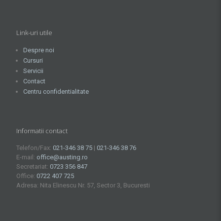
Link-uri utile
Despre noi
Cursuri
Servicii
Contact
Centru confidentialitate
Informatii contact
Telefon/Fax:
021-346 38 75
|
021-346 38 76
E-mail:
office@austing.ro
Secretariat:
0723 356 847
Office:
0722 407 725
Adresa: Nita Elinescu Nr. 57, Sector 3, Bucuresti