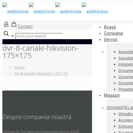
Contact
Acasă
Companie
✕
Servicii
dvr-8-canale-hikvision-
Securita
175×175
Securita
Instalați
Home
Documen
dvr-8-canale-hikvision-175×175
Document
Docume
Proiecta
Magazin
SIGURANȚĂ LA 
Stingăto
Despre compania noastră
Accesori
Echipame
Centrul de formare profesională pentru adulți
Accesorii