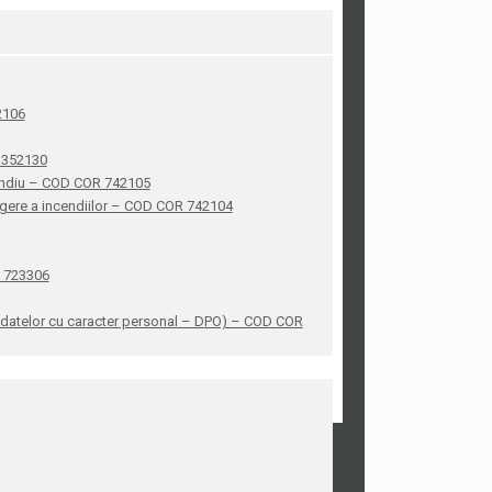
42106
R 352130
ncendiu – COD COR 742105
stingere a incendiilor – COD COR 742104
R 723306
ea datelor cu caracter personal – DPO) – COD COR