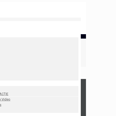
ACȚIE
e Video
s