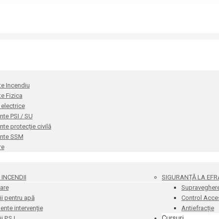
te Incendiu
te Fizica
i electrice
te PSI / SU
e protecție civilă
nte SSM
re
INCENDII
SIGURANȚĂ LA EFR
are
Supravegher
i pentru apă
Control Acce
nte intervenție
Antiefracție
Cursuri
 P.S.I