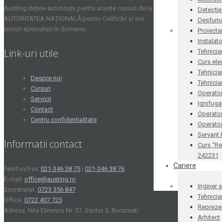
Austing deține autorizații pentru aceste cursuri de la
Detecție
AUTORITATEA NAȚIONALĂ pentru Calificări și are
Desfum
lectori specialiști în domeniu.
Proiecta
Instalat
Link-uri utile
Tehnicia
Curs ele
Tehnicia
Despre noi
Tehnicia
Cursuri
Operator
Servicii
Ignifug
Contact
Operato
Centru confidentialitate
Operator
Servant
Informatii contact
Curs “Re
242231
Cariere
Telefon/Fax:
021-346 38 75
|
021-346 38 76
E-mail:
office@austing.ro
Inginer 
Secretariat:
0723 356 847
Tehnicia
Office:
0722 407 725
Reprezen
Adresa: Nita Elinescu Nr. 57, Sector 3, Bucuresti
Arhitect