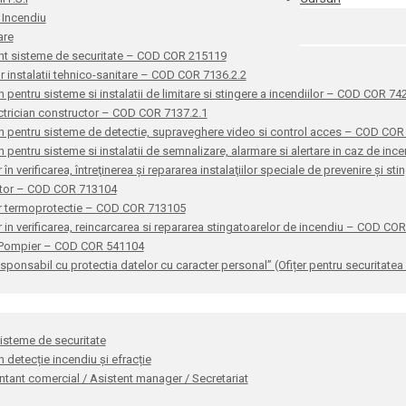
 Incendiu
are
nt sisteme de securitate – COD COR 215119
or instalatii tehnico-sanitare – COD COR 7136.2.2
n pentru sisteme si instalatii de limitare si stingere a incendiilor – COD COR 7
ctrician constructor – COD COR 7137.2.1
n pentru sisteme de detectie, supraveghere video si control acces – COD CO
n pentru sisteme si instalatii de semnalizare, alarmare si alertare in caz de i
 în verificarea, întreţinerea şi repararea instalaţiilor speciale de prevenire şi 
ator – COD COR 713104
r termoprotectie – COD COR 713105
 in verificarea, reincarcarea si repararea stingatoarelor de incendiu – COD CO
 Pompier – COD COR 541104
sponsabil cu protectia datelor cu caracter personal” (Ofițer pentru securitat
sisteme de securitate
n detecție incendiu și efracție
tant comercial / Asistent manager / Secretariat