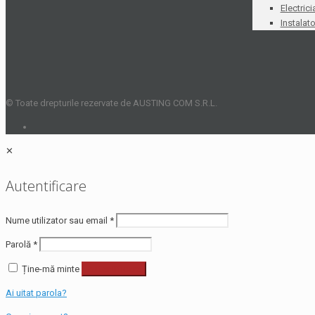
Electrici
Instalato
© Toate drepturile rezervate de AUSTING COM S.R.L.
✕
Autentificare
Nume utilizator sau email
*
Parolă
*
Ține-mă minte
Autentificare
Ai uitat parola?