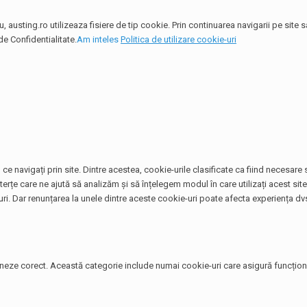
 austing.ro utilizeaza fisiere de tip cookie. Prin continuarea navigarii pe site
de Confidentialitate.
Am inteles
Politica de utilizare cookie-uri
ce navigați prin site. Dintre acestea, cookie-urile clasificate ca fiind necesar
terțe care ne ajută să analizăm și să înțelegem modul în care utilizați acest si
. Dar renunțarea la unele dintre aceste cookie-uri poate afecta experiența dvs
neze corect. Această categorie include numai cookie-uri care asigură funcționali