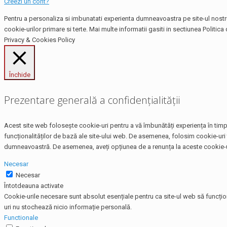
Creezi un cont?
Pentru a personaliza si imbunatati experienta dumneavoastra pe site-ul nostru,
cookie-urilor primare si terte. Mai multe informatii gasiti in sectiunea Politica 
Privacy & Cookies Policy
Închide
Prezentare generală a confidențialității
Acest site web folosește cookie-uri pentru a vă îmbunătăți experiența în timp 
funcționalităților de bază ale site-ului web. De asemenea, folosim cookie-uri 
dumneavoastră. De asemenea, aveți opțiunea de a renunța la aceste cookie-uri
Necesar
Necesar
Întotdeauna activate
Cookie-urile necesare sunt absolut esențiale pentru ca site-ul web să funcțio
uri nu stochează nicio informație personală.
Functionale