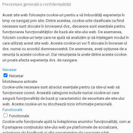
Prezentare generală a confidențialității
Acest site web folosește cookie-uri pentru a vă îmbunătăți experiența în
timp ce navigați prin site. Dintre acestea, cookie-urile clasificate ca fiind
necesare sunt stocate în browserul dvs., deoarece sunt esențiale pentru
funcționarea funcționalităților de bază ale site-ului web. De asemenea,
folosim cookie-uri terțe care ne ajută să analizăm și să înțelegem modul în
care utilizați acest site web. Aceste cookie-uri vor fi stocate în browser-ul
dvs. numai cu acordul dumneavoastră. De asemenea, aveți opțiunea de a
renunța la aceste cookie-uri. Dar renunțarea la unele dintre aceste cookie-
uri poate afecta experiența dvs. de navigare.
Necesar
Necesar
Întotdeauna activate
Cookie-urile necesare sunt absolut esențiale pentru ca site-ul web să
funcționeze corect. Această categorie include numai cookie-uri care
asigură funcționalități de bază și caracteristici de securitate ale site-ului
web. Aceste cookie-uri nu stochează nicio informație personală.
Functionale
Functionale
Cookie-urile funcționale ajută la îndeplinirea anumitor funcționalități, cum ar
fi partajarea conținutului site-ului web pe platformele de socializare,
colectarea de feedback și alte caracteristici ale unor terțe părți.