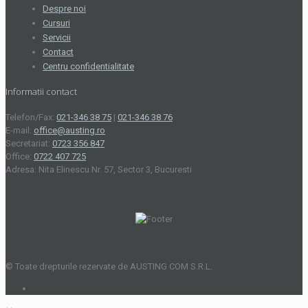
Despre noi
Cursuri
Servicii
Contact
Centru confidentialitate
Informatii contact
Telefon/Fax:
021-346 38 75
|
021-346 38 76
E-mail:
office@austing.ro
Secretariat:
0723 356 847
Office:
0722 407 725
Adresa: Nita Elinescu Nr. 57, Sector 3, Bucuresti
© Toate drepturile rezervate de AUSTING COM S.R.L.