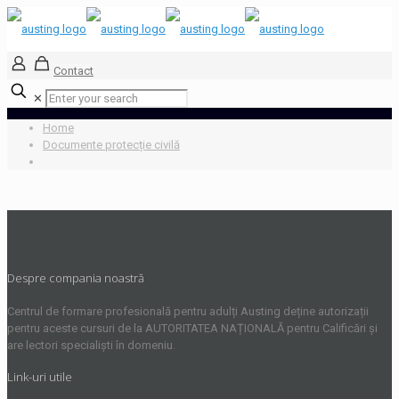
Contact
✕
Home
Documente protecție civilă
Despre compania noastră
Centrul de formare profesională pentru adulți Austing deține autorizații
pentru aceste cursuri de la AUTORITATEA NAȚIONALĂ pentru Calificări și
are lectori specialiști în domeniu.
Link-uri utile