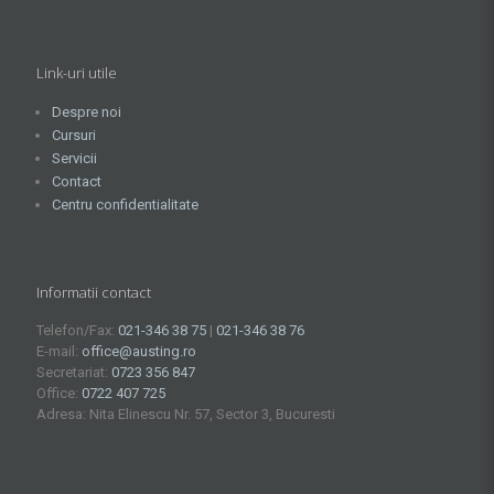
Link-uri utile
Despre noi
Cursuri
Servicii
Contact
Centru confidentialitate
Informatii contact
Telefon/Fax:
021-346 38 75
|
021-346 38 76
E-mail:
office@austing.ro
Secretariat:
0723 356 847
Office:
0722 407 725
Adresa: Nita Elinescu Nr. 57, Sector 3, Bucuresti