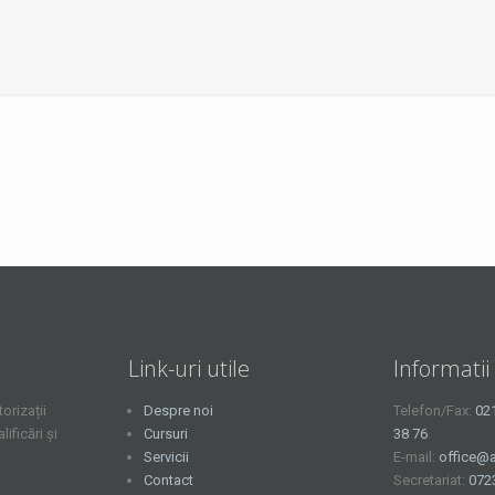
Link-uri utile
Informatii
orizații
Despre noi
Telefon/Fax:
02
ficări și
Cursuri
38 76
Servicii
E-mail:
office@a
Contact
Secretariat:
072