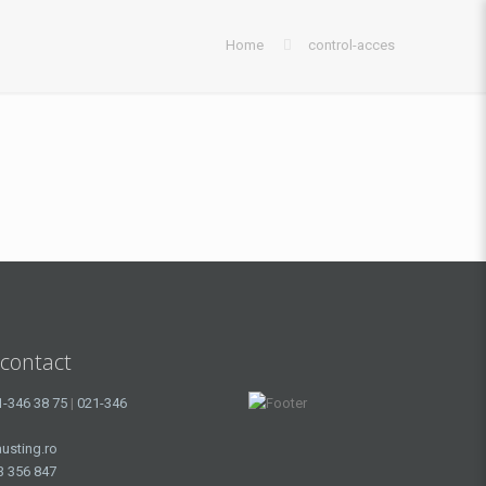
Home
control-acces
 contact
1-346 38 75
|
021-346
usting.ro
3 356 847