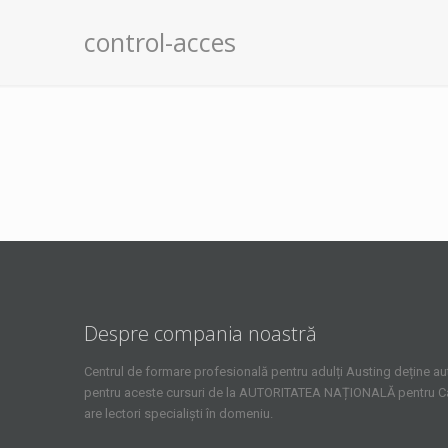
control-acces
Despre compania noastră
Centrul de formare profesională pentru adulți Austing deține aut
pentru aceste cursuri de la AUTORITATEA NAȚIONALĂ pentru Cali
are lectori specialiști în domeniu.