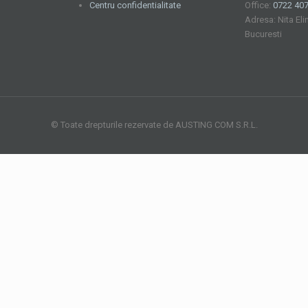
Centru confidentialitate
Office:
0722 407
Adresa: Nita Eli
Bucuresti
© Toate drepturile rezervate de AUSTING COM S.R.L.