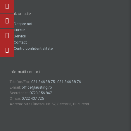
Link-uri utile
Despre noi
Cursuri
Servicii
Contact
Centru confidentialitate
Informatii contact
Telefon/Fax:
021-346 38 75
|
021-346 38 76
E-mail:
office@austing.ro
Secretariat:
0723 356 847
Office:
0722 407 725
Adresa: Nita Elinescu Nr. 57, Sector 3, Bucuresti