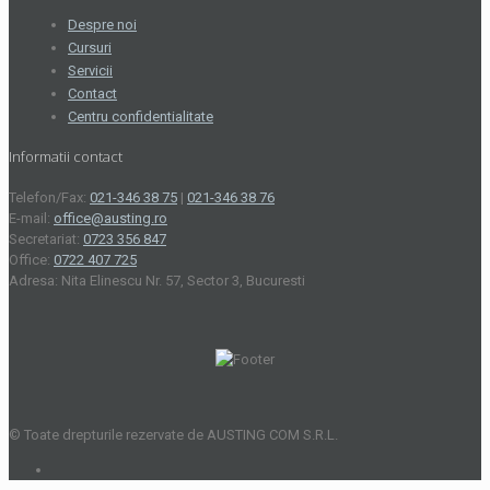
Despre noi
Cursuri
Servicii
Contact
Centru confidentialitate
Informatii contact
Telefon/Fax:
021-346 38 75
|
021-346 38 76
E-mail:
office@austing.ro
Secretariat:
0723 356 847
Office:
0722 407 725
Adresa: Nita Elinescu Nr. 57, Sector 3, Bucuresti
© Toate drepturile rezervate de AUSTING COM S.R.L.