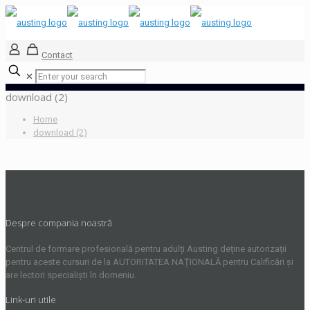
Contact
✕
download (2)
Home
download (2)
Despre compania noastră
Centrul de formare profesională pentru adulți Austing deține autorizații
pentru aceste cursuri de la AUTORITATEA NAȚIONALĂ pentru Calificări și
are lectori specialiști în domeniu.
Link-uri utile