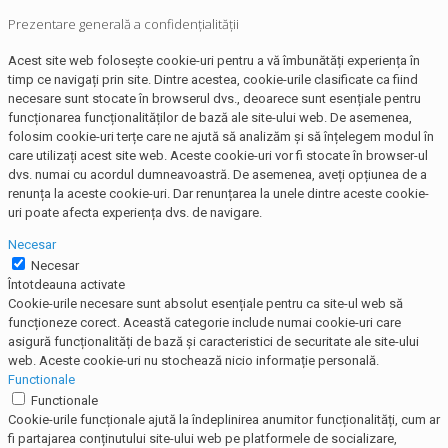
Prezentare generală a confidențialității
Acest site web folosește cookie-uri pentru a vă îmbunătăți experiența în
timp ce navigați prin site. Dintre acestea, cookie-urile clasificate ca fiind
necesare sunt stocate în browserul dvs., deoarece sunt esențiale pentru
funcționarea funcționalităților de bază ale site-ului web. De asemenea,
folosim cookie-uri terțe care ne ajută să analizăm și să înțelegem modul în
care utilizați acest site web. Aceste cookie-uri vor fi stocate în browser-ul
dvs. numai cu acordul dumneavoastră. De asemenea, aveți opțiunea de a
renunța la aceste cookie-uri. Dar renunțarea la unele dintre aceste cookie-
uri poate afecta experiența dvs. de navigare.
Necesar
Necesar
Întotdeauna activate
Cookie-urile necesare sunt absolut esențiale pentru ca site-ul web să
funcționeze corect. Această categorie include numai cookie-uri care
asigură funcționalități de bază și caracteristici de securitate ale site-ului
web. Aceste cookie-uri nu stochează nicio informație personală.
Functionale
Functionale
Cookie-urile funcționale ajută la îndeplinirea anumitor funcționalități, cum ar
fi partajarea conținutului site-ului web pe platformele de socializare,