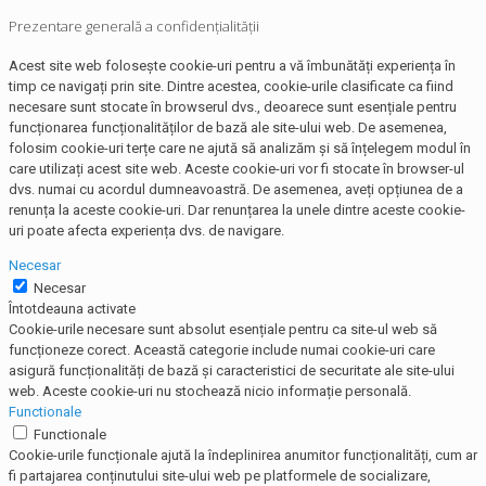
Prezentare generală a confidențialității
Acest site web folosește cookie-uri pentru a vă îmbunătăți experiența în
timp ce navigați prin site. Dintre acestea, cookie-urile clasificate ca fiind
necesare sunt stocate în browserul dvs., deoarece sunt esențiale pentru
funcționarea funcționalităților de bază ale site-ului web. De asemenea,
folosim cookie-uri terțe care ne ajută să analizăm și să înțelegem modul în
care utilizați acest site web. Aceste cookie-uri vor fi stocate în browser-ul
dvs. numai cu acordul dumneavoastră. De asemenea, aveți opțiunea de a
renunța la aceste cookie-uri. Dar renunțarea la unele dintre aceste cookie-
uri poate afecta experiența dvs. de navigare.
Necesar
Necesar
Întotdeauna activate
Cookie-urile necesare sunt absolut esențiale pentru ca site-ul web să
funcționeze corect. Această categorie include numai cookie-uri care
asigură funcționalități de bază și caracteristici de securitate ale site-ului
web. Aceste cookie-uri nu stochează nicio informație personală.
Functionale
Functionale
Cookie-urile funcționale ajută la îndeplinirea anumitor funcționalități, cum ar
fi partajarea conținutului site-ului web pe platformele de socializare,