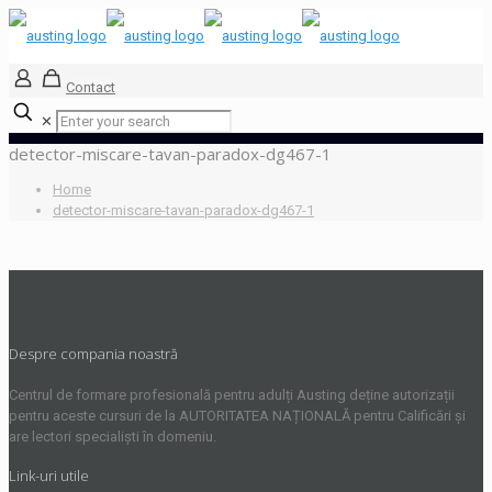
Contact
✕
detector-miscare-tavan-paradox-dg467-1
Home
detector-miscare-tavan-paradox-dg467-1
Despre compania noastră
Centrul de formare profesională pentru adulți Austing deține autorizații
pentru aceste cursuri de la AUTORITATEA NAȚIONALĂ pentru Calificări și
are lectori specialiști în domeniu.
Link-uri utile