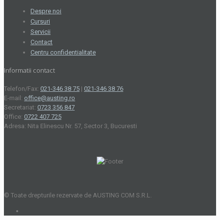
Despre noi
Cursuri
Servicii
Contact
Centru confidentialitate
Informatii contact
Telefon/Fax:
021-346 38 75
|
021-346 38 76
E-mail:
office@austing.ro
Secretariat:
0723 356 847
Office:
0722 407 725
Adresa: Nita Elinescu Nr. 57, Sector 3, Bucuresti
© Toate drepturile rezervate de AUSTING COM S.R.L.