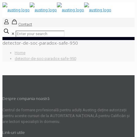
Contact
✕
detector-de-soc-paradox-safe-950
Home
detector-de-soc-paradox-safe-950
Despre compania noastră
Centrul de formare profesională pentru adulți Austing deține autorizații
pentru aceste cursuri de la AUTORITATEA NAȚIONALĂ pentru Calificări și
are lectori specialiști în domeniu.
Link-uri utile