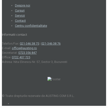
Despre noi
Cursuri
Servicii
Contact
Centru confidentialitate
Informatii contact
Telefon/Fax:
021-346 38 75
|
021-346 38 76
E-mail:
office@austing.ro
Secretariat:
0723 356 847
Office:
0722 407 725
Adresa: Nita Elinescu Nr. 57, Sector 3, Bucuresti
© Toate drepturile rezervate de AUSTING COM S.R.L.