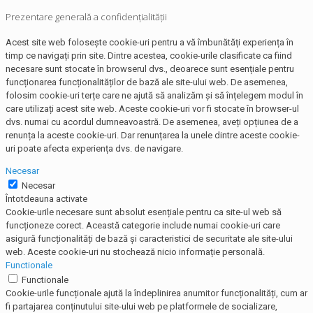
Prezentare generală a confidențialității
Acest site web folosește cookie-uri pentru a vă îmbunătăți experiența în
timp ce navigați prin site. Dintre acestea, cookie-urile clasificate ca fiind
necesare sunt stocate în browserul dvs., deoarece sunt esențiale pentru
funcționarea funcționalităților de bază ale site-ului web. De asemenea,
folosim cookie-uri terțe care ne ajută să analizăm și să înțelegem modul în
care utilizați acest site web. Aceste cookie-uri vor fi stocate în browser-ul
dvs. numai cu acordul dumneavoastră. De asemenea, aveți opțiunea de a
renunța la aceste cookie-uri. Dar renunțarea la unele dintre aceste cookie-
uri poate afecta experiența dvs. de navigare.
Necesar
Necesar
Întotdeauna activate
Cookie-urile necesare sunt absolut esențiale pentru ca site-ul web să
funcționeze corect. Această categorie include numai cookie-uri care
asigură funcționalități de bază și caracteristici de securitate ale site-ului
web. Aceste cookie-uri nu stochează nicio informație personală.
Functionale
Functionale
Cookie-urile funcționale ajută la îndeplinirea anumitor funcționalități, cum ar
fi partajarea conținutului site-ului web pe platformele de socializare,