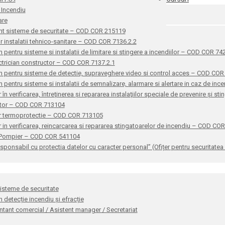
 Incendiu
are
nt sisteme de securitate – COD COR 215119
or instalatii tehnico-sanitare – COD COR 7136.2.2
n pentru sisteme si instalatii de limitare si stingere a incendiilor – COD COR 7
ctrician constructor – COD COR 7137.2.1
n pentru sisteme de detectie, supraveghere video si control acces – COD CO
n pentru sisteme si instalatii de semnalizare, alarmare si alertare in caz de i
 în verificarea, întreţinerea şi repararea instalaţiilor speciale de prevenire şi 
ator – COD COR 713104
r termoprotectie – COD COR 713105
 in verificarea, reincarcarea si repararea stingatoarelor de incendiu – COD CO
 Pompier – COD COR 541104
sponsabil cu protectia datelor cu caracter personal” (Ofițer pentru securitat
sisteme de securitate
n detecție incendiu și efracție
tant comercial / Asistent manager / Secretariat