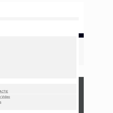
ACȚIE
e Video
s