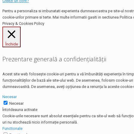
Creezi un cont?
Pentru a personaliza si imbunatati experienta dumneavoastra pe site-ul nostru,
cookie-urilor primare si terte. Mai multe informatii gasiti in sectiunea Politica 
Privacy & Cookies Policy
Închide
Prezentare generală a confidențialității
Acest site web folosește cookie-uri pentru a vă îmbunătăți experiența în timp 
funcționalităților de bază ale site-ului web. De asemenea, folosim cookie-uri 
dumneavoastră. De asemenea, aveți opțiunea de a renunța la aceste cookie-uri
Necesar
Necesar
Întotdeauna activate
Cookie-urile necesare sunt absolut esențiale pentru ca site-ul web să funcțio
uri nu stochează nicio informație personală.
Functionale