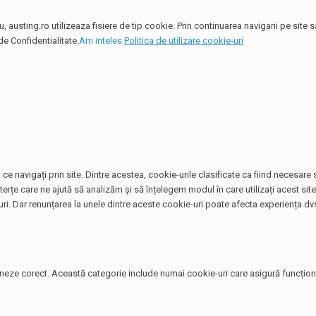
 austing.ro utilizeaza fisiere de tip cookie. Prin continuarea navigarii pe site
de Confidentialitate.
Am inteles
Politica de utilizare cookie-uri
ce navigați prin site. Dintre acestea, cookie-urile clasificate ca fiind necesar
terțe care ne ajută să analizăm și să înțelegem modul în care utilizați acest si
. Dar renunțarea la unele dintre aceste cookie-uri poate afecta experiența dvs
neze corect. Această categorie include numai cookie-uri care asigură funcționali