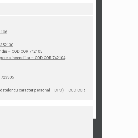
42106
R 352130
ncendiu – COD COR 742105
stingere a incendiilor – COD COR 742104
R 723306
ea datelor cu caracter personal – DPO) – COD COR