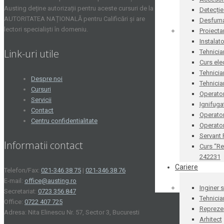
Austing deține autorizații pentru aceste cursuri de la
Detecție
AUTORITATEA NAȚIONALĂ pentru Calificări și are
Desfum
lectori specialiști în domeniu.
Proiecta
Instalat
Link-uri utile
Tehnicia
Curs ele
Tehnicia
Despre noi
Tehnicia
Cursuri
Operator
Servicii
Ignifug
Contact
Operato
Centru confidentialitate
Operator
Servant
Informatii contact
Curs “Re
242231
Cariere
Telefon/Fax:
021-346 38 75
|
021-346 38 76
E-mail:
office@austing.ro
Inginer 
Secretariat:
0723 356 847
Tehnicia
Office:
0722 407 725
Reprezen
Adresa: Nita Elinescu Nr. 57, Sector 3, Bucuresti
Arhitect