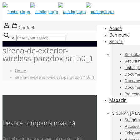
Contact
Acasă
Companie
✕
Servicii
sirena-de-exterior-
Securita
wireless-paradox-sr150_1
Securita
Instalați
Home
Documen
sirena-de-exterior-wireless-paradox-sr150_1
Document
Docume
Proiecta
Magazin
SIGURANȚĂ LA 
Stingăto
Despre compania noastră
Accesori
Echipame
Centrul de formare profesională pentru adulți
Accesorii