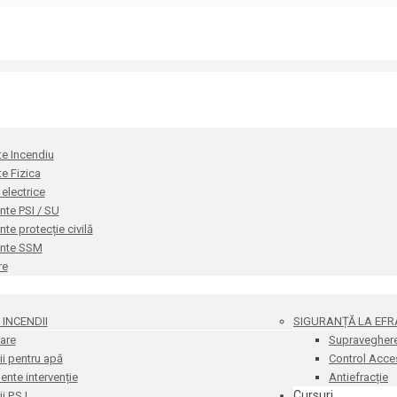
te Incendiu
te Fizica
i electrice
te PSI / SU
e protecție civilă
nte SSM
re
INCENDII
SIGURANȚĂ LA EFR
are
Supravegher
i pentru apă
Control Acce
nte intervenție
Antiefracție
Cursuri
 P.S.I