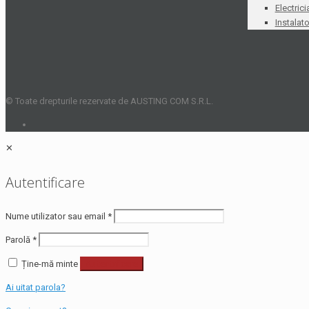
Electrici
Instalato
© Toate drepturile rezervate de AUSTING COM S.R.L.
✕
Autentificare
Nume utilizator sau email
*
Parolă
*
Ține-mă minte
Autentificare
Ai uitat parola?