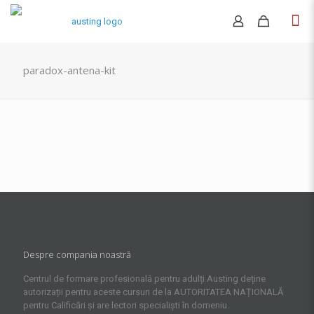
paradox-antena-kit
Despre compania noastră
Centrul de formare profesională pentru adulți Austing deține
autorizații pentru aceste cursuri de la AUTORITATEA NAȚIONALĂ
pentru Calificări și are lectori specialiști în domeniu.