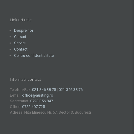
Link-uri utile
Despre noi
Cursuri
Servicii
Contact
Centru confidentialitate
Informatii contact
Telefon/Fax:
021-346 38 75
|
021-346 38 76
E-mail:
office@austing.ro
Secretariat:
0723 356 847
Office:
0722 407 725
Adresa: Nita Elinescu Nr. 57, Sector 3, Bucuresti