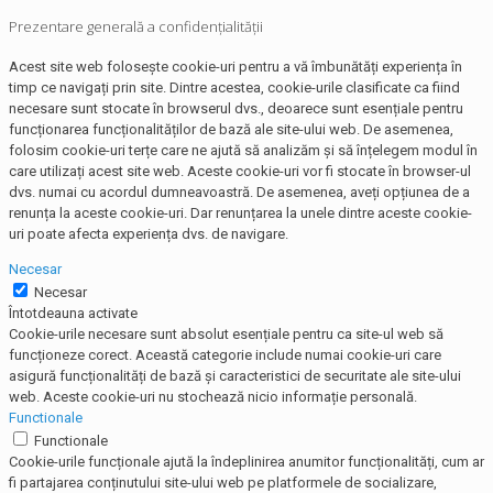
Prezentare generală a confidențialității
Acest site web folosește cookie-uri pentru a vă îmbunătăți experiența în
timp ce navigați prin site. Dintre acestea, cookie-urile clasificate ca fiind
necesare sunt stocate în browserul dvs., deoarece sunt esențiale pentru
funcționarea funcționalităților de bază ale site-ului web. De asemenea,
folosim cookie-uri terțe care ne ajută să analizăm și să înțelegem modul în
care utilizați acest site web. Aceste cookie-uri vor fi stocate în browser-ul
dvs. numai cu acordul dumneavoastră. De asemenea, aveți opțiunea de a
renunța la aceste cookie-uri. Dar renunțarea la unele dintre aceste cookie-
uri poate afecta experiența dvs. de navigare.
Necesar
Necesar
Întotdeauna activate
Cookie-urile necesare sunt absolut esențiale pentru ca site-ul web să
funcționeze corect. Această categorie include numai cookie-uri care
asigură funcționalități de bază și caracteristici de securitate ale site-ului
web. Aceste cookie-uri nu stochează nicio informație personală.
Functionale
Functionale
Cookie-urile funcționale ajută la îndeplinirea anumitor funcționalități, cum ar
fi partajarea conținutului site-ului web pe platformele de socializare,