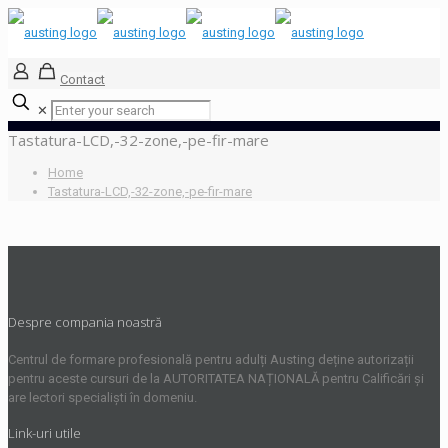
Contact
✕
Tastatura-LCD,-32-zone,-pe-fir-mare
Home
Tastatura-LCD,-32-zone,-pe-fir-mare
Despre compania noastră
Centrul de formare profesională pentru adulți Austing deține autorizații
pentru aceste cursuri de la AUTORITATEA NAȚIONALĂ pentru Calificări și
are lectori specialiști în domeniu.
Link-uri utile