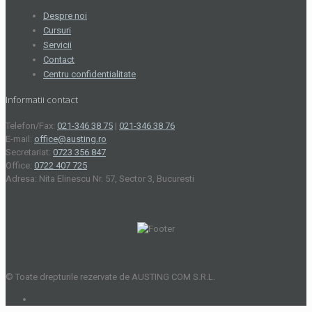
Despre noi
Cursuri
Servicii
Contact
Centru confidentialitate
Informatii contact
Telefon/Fax:
021-346 38 75
|
021-346 38 76
E-mail:
office@austing.ro
Secretariat:
0723 356 847
Office:
0722 407 725
Adresa: Nita Elinescu Nr. 57, Sector 3, Bucuresti
© Toate drepturile rezervate de AUSTING COM S.R.L.