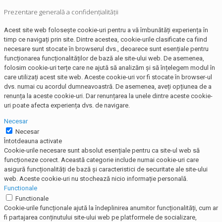
Prezentare generală a confidențialității
Acest site web folosește cookie-uri pentru a vă îmbunătăți experiența în
timp ce navigați prin site. Dintre acestea, cookie-urile clasificate ca fiind
necesare sunt stocate în browserul dvs., deoarece sunt esențiale pentru
funcționarea funcționalităților de bază ale site-ului web. De asemenea,
folosim cookie-uri terțe care ne ajută să analizăm și să înțelegem modul în
care utilizați acest site web. Aceste cookie-uri vor fi stocate în browser-ul
dvs. numai cu acordul dumneavoastră. De asemenea, aveți opțiunea de a
renunța la aceste cookie-uri. Dar renunțarea la unele dintre aceste cookie-
uri poate afecta experiența dvs. de navigare.
Necesar
Necesar
Întotdeauna activate
Cookie-urile necesare sunt absolut esențiale pentru ca site-ul web să
funcționeze corect. Această categorie include numai cookie-uri care
asigură funcționalități de bază și caracteristici de securitate ale site-ului
web. Aceste cookie-uri nu stochează nicio informație personală.
Functionale
Functionale
Cookie-urile funcționale ajută la îndeplinirea anumitor funcționalități, cum ar
fi partajarea conținutului site-ului web pe platformele de socializare,