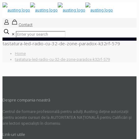
Contact
✕
tastatura-led-radio-cu-32-de-zone-paradox-k32rf-579
Home
tastatura-led-radio-cu-32-de-zone-paradox-k32rf-579
Despre compania noastră
Centrul de formare profesională pentru adulți Austing deține autorizații
pentru aceste cursuri de la AUTORITATEA NAȚIONALĂ pentru Calificări și
are lectori specialiști în domeniu.
Link-uri utile