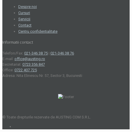
Despre noi
Cursuri
Servicii
Contact
Centru confidentialitate
Informatii contact
Telefon/Fax:
021-346 38 75
|
021-346 38 76
E-mail:
office@austing.ro
Secretariat:
0723 356 847
Office:
0722 407 725
Adresa: Nita Elinescu Nr. 57, Sector 3, Bucuresti
© Toate drepturile rezervate de AUSTING COM S.R.L.