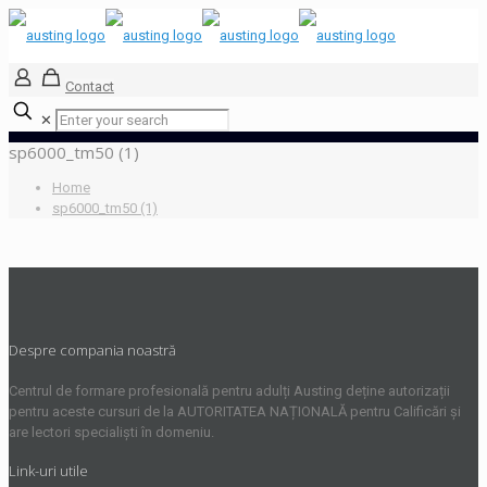
Contact
✕
sp6000_tm50 (1)
Home
sp6000_tm50 (1)
Despre compania noastră
Centrul de formare profesională pentru adulți Austing deține autorizații
pentru aceste cursuri de la AUTORITATEA NAȚIONALĂ pentru Calificări și
are lectori specialiști în domeniu.
Link-uri utile