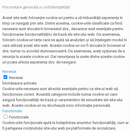
Prezentare generală a confidențialității
Acest site web folosește cookie-uri pentru a vă îmbunătăți experiența în
timp ce navigați prin site. Dintre acestea, cookie-urile clasificate ca fiind
necesare sunt stocate în browserul dvs., deoarece sunt esențiale pentru
funcționarea funcționalităților de bază ale site-ului web. De asemenea,
folosim cookie-uri terțe care ne ajută să analizăm și să înțelegem modul în
care utilizați acest site web. Aceste cookie-uri vor fi stocate în browser-ul
dvs. numai cu acordul dumneavoastră. De asemenea, aveți opțiunea de a
renunța la aceste cookie-uri. Dar renunțarea la unele dintre aceste cookie-
uri poate afecta experiența dvs. de navigare.
Necesar
Necesar
Întotdeauna activate
Cookie-urile necesare sunt absolut esențiale pentru ca site-ul web să
funcționeze corect. Această categorie include numai cookie-uri care
asigură funcționalități de bază și caracteristici de securitate ale site-ului
web. Aceste cookie-uri nu stochează nicio informație personală.
Functionale
Functionale
Cookie-urile funcționale ajută la îndeplinirea anumitor funcționalități, cum ar
fi partajarea conținutului site-ului web pe platformele de socializare,