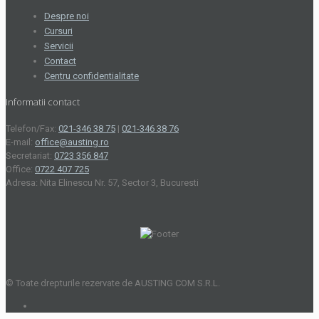
Despre noi
Cursuri
Servicii
Contact
Centru confidentialitate
Informatii contact
Telefon/Fax:
021-346 38 75
|
021-346 38 76
E-mail:
office@austing.ro
Secretariat:
0723 356 847
Office:
0722 407 725
Adresa: Nita Elinescu Nr. 57, Sector 3, Bucuresti
© Toate drepturile rezervate de AUSTING COM S.R.L.