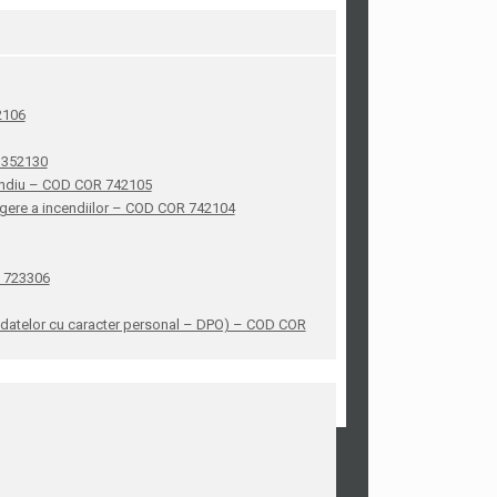
42106
R 352130
ncendiu – COD COR 742105
stingere a incendiilor – COD COR 742104
R 723306
ea datelor cu caracter personal – DPO) – COD COR