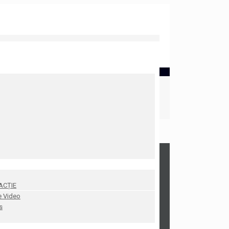
ACȚIE
e Video
s