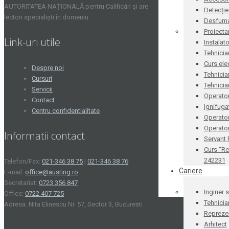
AUTORITATEA NAȚIONALĂ pentru Calificări și are
Detecție
lectori specialiști în domeniu.
Desfum
Proiecta
Link-uri utile
Instalat
Tehnicia
Curs ele
Despre noi
Tehnicia
Cursuri
Tehnicia
Servicii
Operator
Contact
Ignifug
Centru confidentialitate
Operato
Operator
Informatii contact
Servant
Curs “Re
242231
Telefon/Fax:
021-346 38 75
|
021-346 38 76
Cariere
E-mail:
office@austing.ro
Secretariat:
0723 356 847
Inginer 
Office:
0722 407 725
Tehnicia
Adresa: Nita Elinescu Nr. 57, Sector 3, Bucuresti
Reprezen
Arhitect