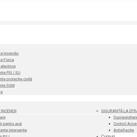
te Incendiu
te Fizica
i electrice
te PSI / SU
e protecție civilă
nte SSM
re
INCENDII
SIGURANȚĂ LA EFR
are
Supravegher
i pentru apă
Control Acce
nte intervenție
Antiefracție
Cursuri
 P.S.I