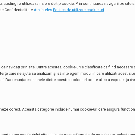
 austing.ro utilizeaza fisiere de tip cookie. Prin continuarea navigarii pe site
de Confidentialitate.
Am inteles
Politica de utilizare cookie-uri
ce navigați prin site. Dintre acestea, cookie-urile clasificate ca fiind necesar
terțe care ne ajută să analizăm și să înțelegem modul în care utilizați acest si
. Dar renunțarea la unele dintre aceste cookie-uri poate afecta experiența dvs
neze corect. Această categorie include numai cookie-uri care asigură funcționali
i partajarea conținutului site-ului web pe platformele de socializare, colectarea 