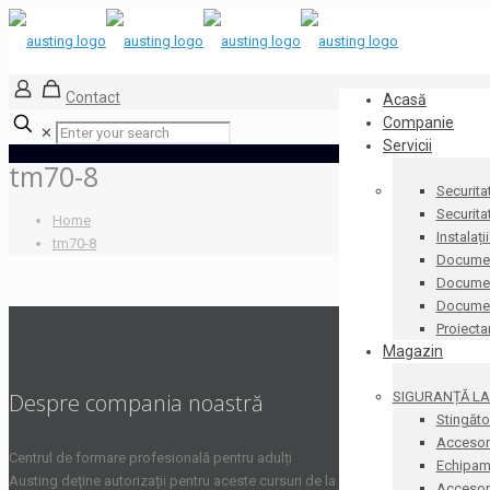
Contact
Acasă
Companie
✕
Servicii
tm70-8
Securita
Securita
Home
Instalați
tm70-8
Documen
Document
Docume
Proiecta
Magazin
SIGURANȚĂ LA 
Despre compania noastră
Stingăto
Accesori
Centrul de formare profesională pentru adulți
Echipame
Austing deține autorizații pentru aceste cursuri de la
Accesorii