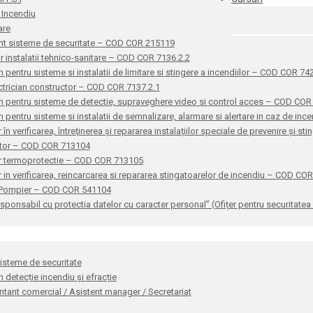
 Incendiu
are
nt sisteme de securitate – COD COR 215119
or instalatii tehnico-sanitare – COD COR 7136.2.2
n pentru sisteme si instalatii de limitare si stingere a incendiilor – COD COR 7
ctrician constructor – COD COR 7137.2.1
n pentru sisteme de detectie, supraveghere video si control acces – COD CO
n pentru sisteme si instalatii de semnalizare, alarmare si alertare in caz de i
 în verificarea, întreţinerea şi repararea instalaţiilor speciale de prevenire şi 
ator – COD COR 713104
r termoprotectie – COD COR 713105
 in verificarea, reincarcarea si repararea stingatoarelor de incendiu – COD CO
 Pompier – COD COR 541104
sponsabil cu protectia datelor cu caracter personal” (Ofițer pentru securitat
sisteme de securitate
n detecție incendiu și efracție
tant comercial / Asistent manager / Secretariat