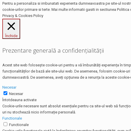
Pentru a personaliza si imbunatati experienta dumneavoastra pe site-ul nostru,
cookie-urilor primare si terte. Mai multe informatii gasiti in sectiunea Politica 
Privacy & Cookies Policy
Închide
Prezentare generală a confidențialității
Acest site web folosește cookie-uri pentru a vă îmbunătăți experiența în timp 
funcționalităților de bază ale site-ului web. De asemenea, folosim cookie-uri 
dumneavoastră. De asemenea, aveți opțiunea de a renunța la aceste cookie-uri
Necesar
Necesar
Întotdeauna activate
Cookie-urile necesare sunt absolut esențiale pentru ca site-ul web să funcțio
uri nu stochează nicio informație personală.
Functionale
Functionale
Cookie-urile funcționale ajută la îndeplinirea anumitor funcționalități, cum ar f