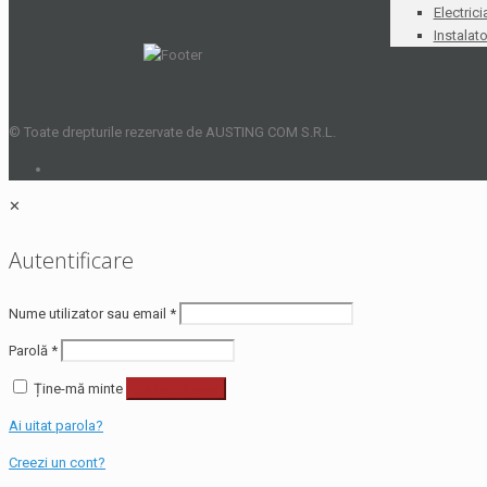
Electrici
Instalato
© Toate drepturile rezervate de AUSTING COM S.R.L.
✕
Autentificare
Nume utilizator sau email
*
Parolă
*
Ține-mă minte
Autentificare
Ai uitat parola?
Creezi un cont?