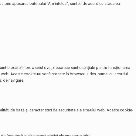
 sau prin apasarea butonului "Am inteles", sunteti de acord cu stocarea
e sunt stocate în browserul dvs., deoarece sunt esențiale pentru funcționarea
te web. Aceste cookie-uri vor fi stocate în browser-ul dvs. numai cu acordul
. de navigare.
tăți de bază și caracteristici de securitate ale site-ului web. Aceste cookie-
de feedback și alte caracteristici ale unor terțe părți.