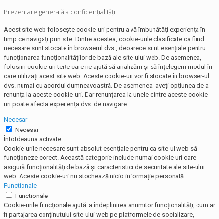
Prezentare generală a confidențialității
Acest site web folosește cookie-uri pentru a vă îmbunătăți experiența în
timp ce navigați prin site. Dintre acestea, cookie-urile clasificate ca fiind
necesare sunt stocate în browserul dvs., deoarece sunt esențiale pentru
funcționarea funcționalităților de bază ale site-ului web. De asemenea,
folosim cookie-uri terțe care ne ajută să analizăm și să înțelegem modul în
care utilizați acest site web. Aceste cookie-uri vor fi stocate în browser-ul
dvs. numai cu acordul dumneavoastră. De asemenea, aveți opțiunea de a
renunța la aceste cookie-uri. Dar renunțarea la unele dintre aceste cookie-
uri poate afecta experiența dvs. de navigare.
Necesar
Necesar
Întotdeauna activate
Cookie-urile necesare sunt absolut esențiale pentru ca site-ul web să
funcționeze corect. Această categorie include numai cookie-uri care
asigură funcționalități de bază și caracteristici de securitate ale site-ului
web. Aceste cookie-uri nu stochează nicio informație personală.
Functionale
Functionale
Cookie-urile funcționale ajută la îndeplinirea anumitor funcționalități, cum ar
fi partajarea conținutului site-ului web pe platformele de socializare,