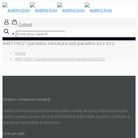
Contact
✕
446119027.paradox-tastatura-led-paradox-k32-k32
Home
446119027.paradox-tastatura-led-paradox-k32-k32
Despre compania noastră
Centrul de formare profesională pentru adulți Austing deține autorizații
pentru aceste cursuri de la AUTORITATEA NAȚIONALĂ pentru Calificări și
are lectori specialiști în domeniu.
Link-uri utile