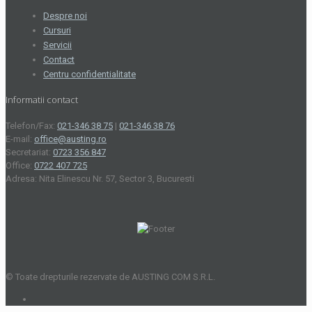
Despre noi
Cursuri
Servicii
Contact
Centru confidentialitate
Informatii contact
Telefon/Fax:
021-346 38 75
|
021-346 38 76
E-mail:
office@austing.ro
Secretariat:
0723 356 847
Office:
0722 407 725
Adresa: Nita Elinescu Nr. 57, Sector 3, Bucuresti
© Toate drepturile rezervate de AUSTING COM S.R.L.