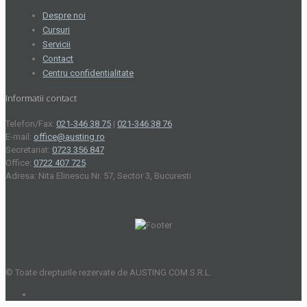
Despre noi
Cursuri
Servicii
Contact
Centru confidentialitate
Informatii contact
Telefon/Fax:
021-346 38 75
|
021-346 38 76
E-mail:
office@austing.ro
Secretariat:
0723 356 847
Office:
0722 407 725
Adresa: Nita Elinescu Nr. 57, Sector 3, Bucuresti
© Toate drepturile rezervate de AUSTING COM S.R.L.