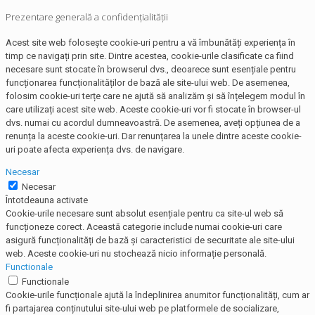
Prezentare generală a confidențialității
Acest site web folosește cookie-uri pentru a vă îmbunătăți experiența în
timp ce navigați prin site. Dintre acestea, cookie-urile clasificate ca fiind
necesare sunt stocate în browserul dvs., deoarece sunt esențiale pentru
funcționarea funcționalităților de bază ale site-ului web. De asemenea,
folosim cookie-uri terțe care ne ajută să analizăm și să înțelegem modul în
care utilizați acest site web. Aceste cookie-uri vor fi stocate în browser-ul
dvs. numai cu acordul dumneavoastră. De asemenea, aveți opțiunea de a
renunța la aceste cookie-uri. Dar renunțarea la unele dintre aceste cookie-
uri poate afecta experiența dvs. de navigare.
Necesar
Necesar
Întotdeauna activate
Cookie-urile necesare sunt absolut esențiale pentru ca site-ul web să
funcționeze corect. Această categorie include numai cookie-uri care
asigură funcționalități de bază și caracteristici de securitate ale site-ului
web. Aceste cookie-uri nu stochează nicio informație personală.
Functionale
Functionale
Cookie-urile funcționale ajută la îndeplinirea anumitor funcționalități, cum ar
fi partajarea conținutului site-ului web pe platformele de socializare,