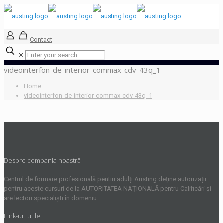
Contact
✕
videointerfon-de-interior-commax-cdv-43q_1
Home
videointerfon-de-interior-commax-cdv-43q_1
Despre compania noastră
Centrul de formare profesională pentru adulți Austing deține autorizații
pentru aceste cursuri de la AUTORITATEA NAȚIONALĂ pentru Calificări și
are lectori specialiști în domeniu.
Link-uri utile