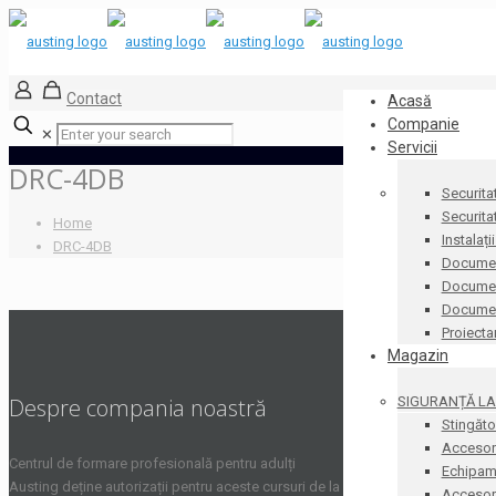
Contact
Acasă
Companie
✕
Servicii
DRC-4DB
Securita
Securita
Home
Instalați
DRC-4DB
Documen
Document
Docume
Proiecta
Magazin
SIGURANȚĂ LA 
Despre compania noastră
Stingăto
Accesori
Centrul de formare profesională pentru adulți
Echipame
Austing deține autorizații pentru aceste cursuri de la
Accesorii