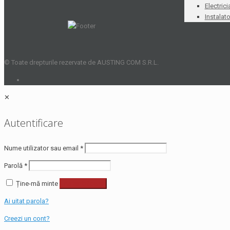
Electrici
Instalato
© Toate drepturile rezervate de AUSTING COM S.R.L.
✕
Autentificare
Nume utilizator sau email
*
Parolă
*
Ține-mă minte
Autentificare
Ai uitat parola?
Creezi un cont?