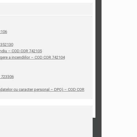
42106
R 352130
ncendiu – COD COR 742105
stingere a incendiilor – COD COR 742104
R 723306
ea datelor cu caracter personal – DPO) – COD COR