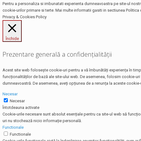
Pentru a personaliza si imbunatati experienta dumneavoastra pe site-ul nostru,
cookie-urilor primare si terte. Mai multe informatii gasiti in sectiunea Politica 
Privacy & Cookies Policy
Închide
Prezentare generală a confidențialității
Acest site web folosește cookie-uri pentru a vă îmbunătăți experiența în timp 
funcționalităților de bază ale site-ului web. De asemenea, folosim cookie-uri 
dumneavoastră. De asemenea, aveți opțiunea de a renunța la aceste cookie-uri
Necesar
Necesar
Întotdeauna activate
Cookie-urile necesare sunt absolut esențiale pentru ca site-ul web să funcțio
uri nu stochează nicio informație personală.
Functionale
Functionale
Cookie-urile funcționale ajută la îndeplinirea anumitor funcționalități, cum ar f