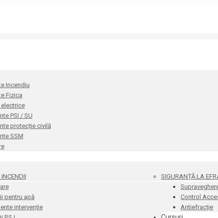
te Incendiu
te Fizica
i electrice
te PSI / SU
e protecție civilă
nte SSM
re
INCENDII
SIGURANȚĂ LA EFR
are
Supravegher
i pentru apă
Control Acce
nte intervenție
Antiefracție
Cursuri
 P.S.I