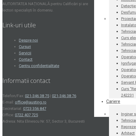
AUTORITATEA NAȚIONALĂ pentru Calificări și are
Detecție
lectori specialiști în domeniu.
Desfum
Proiecta
Link-uri utile
Instalat
Tehnicia
Curs ele
Despre noi
Tehnicia
Cursuri
Tehnicia
Servicii
Operator
Contact
Ignifug
Centru confidentialitate
Operato
Operator
Informatii contact
Servant
Curs “Re
242231
Telefon/Fax:
021-346 38 75
|
021-346 38 76
Cariere
E-mail:
office@austing.ro
Secretariat:
0723 356 847
Inginer 
Office:
0722 407 725
Tehnicia
Adresa: Nita Elinescu Nr. 57, Sector 3, Bucuresti
Reprezen
Arhitect