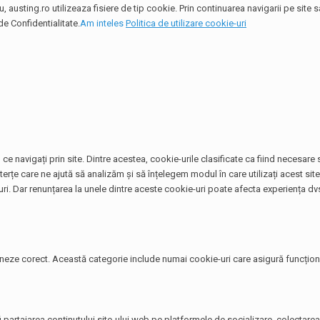
 austing.ro utilizeaza fisiere de tip cookie. Prin continuarea navigarii pe site
de Confidentialitate.
Am inteles
Politica de utilizare cookie-uri
ce navigați prin site. Dintre acestea, cookie-urile clasificate ca fiind necesar
terțe care ne ajută să analizăm și să înțelegem modul în care utilizați acest si
. Dar renunțarea la unele dintre aceste cookie-uri poate afecta experiența dvs
neze corect. Această categorie include numai cookie-uri care asigură funcționali
i partajarea conținutului site-ului web pe platformele de socializare, colectarea 