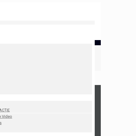
ACȚIE
e Video
s