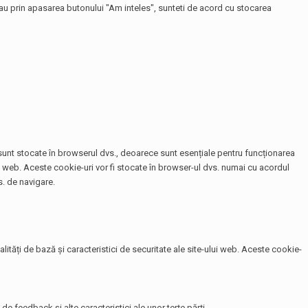
 sau prin apasarea butonului "Am inteles", sunteti de acord cu stocarea
e sunt stocate în browserul dvs., deoarece sunt esențiale pentru funcționarea
te web. Aceste cookie-uri vor fi stocate în browser-ul dvs. numai cu acordul
. de navigare.
tăți de bază și caracteristici de securitate ale site-ului web. Aceste cookie-
de feedback și alte caracteristici ale unor terțe părți.