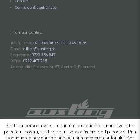
Contact
Centru confidentialitate
Informatii contact
Telefon/Fax:
021-346 38 75
|
021-346 38 76
E-mail:
office@austing.ro
Secretariat:
0723 356 847
Office:
0722 407 725
Adresa: Nita Elinescu Nr. 57, Sector 3, Bucuresti
Pentru a personaliza si imbunatati experienta dumneavoastra
pe site-ul nostru, austing.ro utilizeaza fisiere de tip cookie. Prin
continuarea navigarii pe site sau prin apasarea butonului "Am