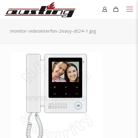
monitor-videointerfon-2easy-dt24-1.jpg