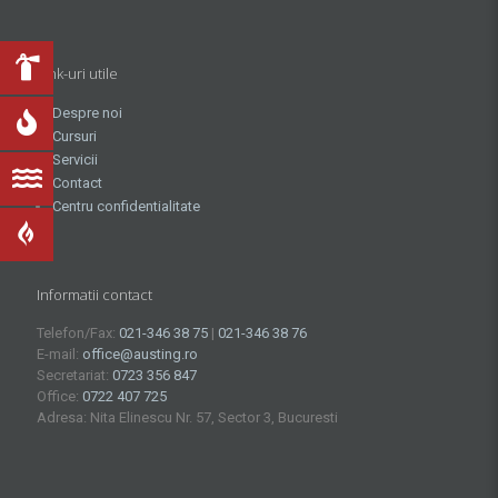
Link-uri utile
Despre noi
Cursuri
Servicii
Contact
Centru confidentialitate
Informatii contact
Telefon/Fax:
021-346 38 75
|
021-346 38 76
E-mail:
office@austing.ro
Secretariat:
0723 356 847
Office:
0722 407 725
Adresa: Nita Elinescu Nr. 57, Sector 3, Bucuresti