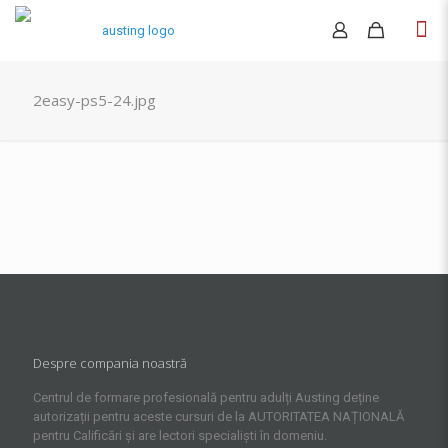
2easy-ps5-24.jpg
Despre compania noastră
Centrul de formare profesională pentru adulți Austing deține
autorizații pentru aceste cursuri de la AUTORITATEA NAȚIONALĂ
pentru Calificări și are lectori specialiști în domeniu.