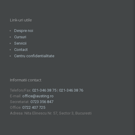
Link-uri utile
Despre noi
Cursuri
Servicii
Contact
Centru confidentialitate
Informatii contact
Telefon/Fax:
021-346 38 75
|
021-346 38 76
E-mail:
office@austing.ro
Secretariat:
0723 356 847
Office:
0722 407 725
Adresa: Nita Elinescu Nr. 57, Sector 3, Bucuresti