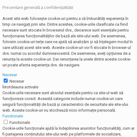
Prezentare generală a confidențialității
Acest site web folosește cookie-uri pentru a vă îmbunătăți experiența în
timp ce navigați prin site. Dintre acestea, cookie-urile clasificate ca fiind
necesare sunt stocate în browserul dvs., deoarece sunt esențiale pentru
funcționarea funcționalităților de bază ale site-ului web. De asemenea,
folosim cookie-uri terțe care ne ajută să analizăm și să înțelegem modul în
care utilizați acest site web. Aceste cookie-uri vor fi stocate în browser-ul
dvs. numai cu acordul dumneavoastră. De asemenea, aveți opțiunea de a
renunța la aceste cookie-uri. Dar renunțarea la unele dintre aceste cookie-
uri poate afecta experiența dvs. de navigare.
Necesar
Necesar
Întotdeauna activate
Cookie-urile necesare sunt absolut esențiale pentru ca site-ul web să
funcționeze corect. Această categorie include numai cookie-uri care
asigură funcționalități de bază și caracteristici de securitate ale site-ului
web. Aceste cookie-uri nu stochează nicio informație personală.
Functionale
Functionale
Cookie-urile funcționale ajută la îndeplinirea anumitor funcționalități, cum ar
fi partajarea conținutului site-ului web pe platformele de socializare,