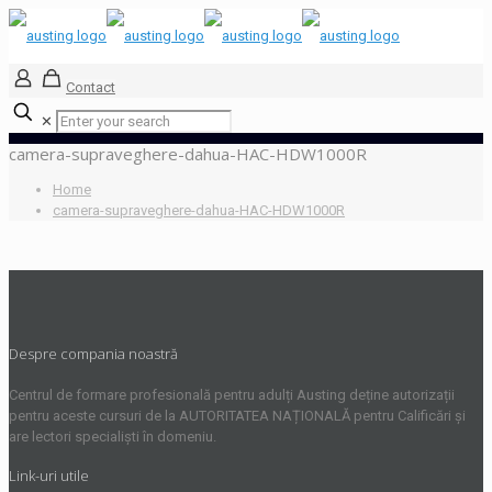
Contact
✕
camera-supraveghere-dahua-HAC-HDW1000R
Home
camera-supraveghere-dahua-HAC-HDW1000R
Despre compania noastră
Centrul de formare profesională pentru adulți Austing deține autorizații
pentru aceste cursuri de la AUTORITATEA NAȚIONALĂ pentru Calificări și
are lectori specialiști în domeniu.
Link-uri utile