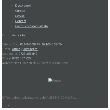
Despre noi
Cursuri
Servicii
Contact
Centru confidentialitate
Informatii contact
Telefon/Fax:
021-346 38 75
|
021-346 38 76
E-mail:
office@austing.ro
Secretariat:
0723 356 847
Office:
0722 407 725
Adresa: Nita Elinescu Nr. 57, Sector 3, Bucuresti
© Toate drepturile rezervate de AUSTING COM S.R.L.