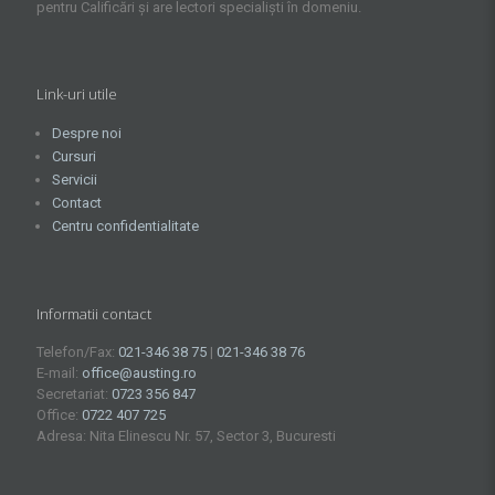
pentru Calificări și are lectori specialiști în domeniu.
Link-uri utile
Despre noi
Cursuri
Servicii
Contact
Centru confidentialitate
Informatii contact
Telefon/Fax:
021-346 38 75
|
021-346 38 76
E-mail:
office@austing.ro
Secretariat:
0723 356 847
Office:
0722 407 725
Adresa: Nita Elinescu Nr. 57, Sector 3, Bucuresti