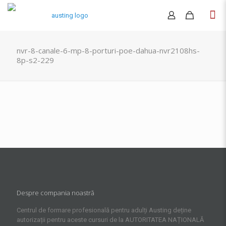
nvr-8-canale-6-mp-8-porturi-poe-dahua-nvr2108hs-
8p-s2-229
Despre compania noastră
Centrul de formare profesională pentru adulți Austing deține
autorizații pentru aceste cursuri de la AUTORITATEA NAȚIONALĂ