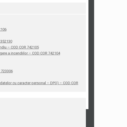
42106
R 352130
ncendiu – COD COR 742105
stingere a incendiilor – COD COR 742104
R 723306
ea datelor cu caracter personal – DPO) – COD COR