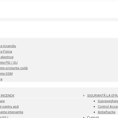
te Incendiu
te Fizica
i electrice
te PSI / SU
e protecție civilă
nte SSM
re
INCENDII
SIGURANȚĂ LA EFR
are
Supravegher
i pentru apă
Control Acce
nte intervenție
Antiefracție
Cursuri
 P.S.I