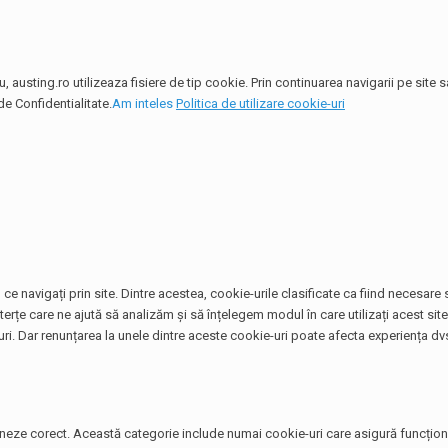
 austing.ro utilizeaza fisiere de tip cookie. Prin continuarea navigarii pe site
de Confidentialitate.
Am inteles
Politica de utilizare cookie-uri
ce navigați prin site. Dintre acestea, cookie-urile clasificate ca fiind necesar
terțe care ne ajută să analizăm și să înțelegem modul în care utilizați acest si
. Dar renunțarea la unele dintre aceste cookie-uri poate afecta experiența dvs
neze corect. Această categorie include numai cookie-uri care asigură funcționali