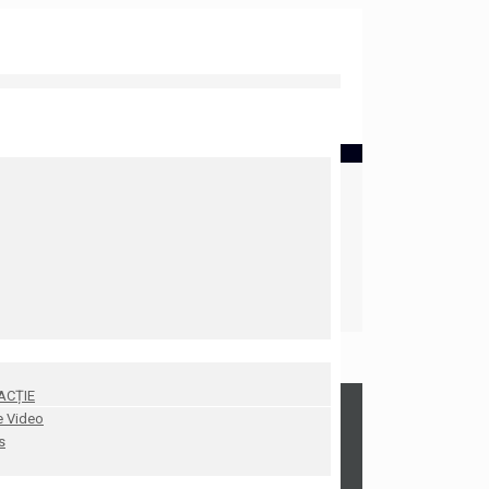
ACȚIE
e Video
s