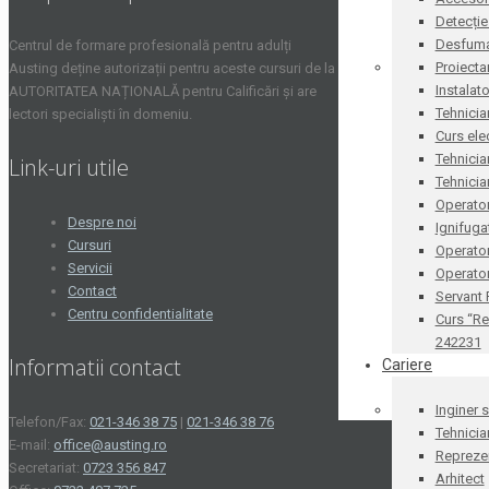
Detecție
Desfum
Centrul de formare profesională pentru adulți
Proiecta
Austing deține autorizații pentru aceste cursuri de la
Instalat
AUTORITATEA NAȚIONALĂ pentru Calificări și are
Tehnicia
lectori specialiști în domeniu.
Curs ele
Tehnicia
Link-uri utile
Tehnicia
Operator
Despre noi
Ignifug
Cursuri
Operato
Servicii
Operator
Contact
Servant
Centru confidentialitate
Curs “Re
242231
Informatii contact
Cariere
Inginer 
Telefon/Fax:
021-346 38 75
|
021-346 38 76
Tehnicia
E-mail:
office@austing.ro
Reprezen
Secretariat:
0723 356 847
Arhitect