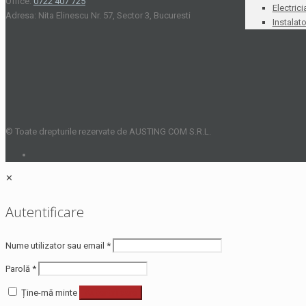
Office:
0722 407 725
Electrici
Adresa: Nita Elinescu Nr. 57, Sector 3, Bucuresti
Instalato
© Toate drepturile rezervate de AUSTING COM S.R.L.
✕
Autentificare
Nume utilizator sau email
*
Parolă
*
Ține-mă minte
Autentificare