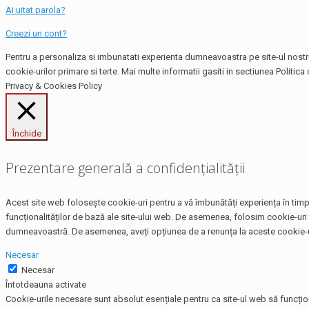
Ai uitat parola?
Creezi un cont?
Pentru a personaliza si imbunatati experienta dumneavoastra pe site-ul nostru,
cookie-urilor primare si terte. Mai multe informatii gasiti in sectiunea Politica 
Privacy & Cookies Policy
Închide
Prezentare generală a confidențialității
Acest site web folosește cookie-uri pentru a vă îmbunătăți experiența în timp 
funcționalităților de bază ale site-ului web. De asemenea, folosim cookie-uri 
dumneavoastră. De asemenea, aveți opțiunea de a renunța la aceste cookie-uri
Necesar
Necesar
Întotdeauna activate
Cookie-urile necesare sunt absolut esențiale pentru ca site-ul web să funcțio