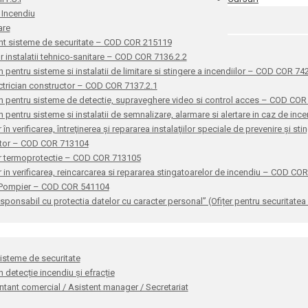
 Incendiu
are
nt sisteme de securitate – COD COR 215119
or instalatii tehnico-sanitare – COD COR 7136.2.2
n pentru sisteme si instalatii de limitare si stingere a incendiilor – COD COR 7
ctrician constructor – COD COR 7137.2.1
n pentru sisteme de detectie, supraveghere video si control acces – COD CO
n pentru sisteme si instalatii de semnalizare, alarmare si alertare in caz de i
 în verificarea, întreţinerea şi repararea instalaţiilor speciale de prevenire şi 
ator – COD COR 713104
r termoprotectie – COD COR 713105
 in verificarea, reincarcarea si repararea stingatoarelor de incendiu – COD CO
 Pompier – COD COR 541104
sponsabil cu protectia datelor cu caracter personal” (Ofițer pentru securitat
sisteme de securitate
n detecție incendiu și efracție
tant comercial / Asistent manager / Secretariat