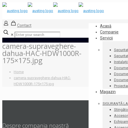
Contact
Acasă
Companie
✕
Servicii
camera-supraveghere-
Securita
dahua-HAC-HDW1000R-
Securita
175×175.jpg
Instalați
Documen
Home
Document
camera-supraveghere-dahua-HAC-
Docume
HDW1000R-175×175.jpg
Proiecta
Magazin
SIGURANȚĂ LA 
Stingăto
Accesori
Echipame
Despre compania noastră
Accesorii