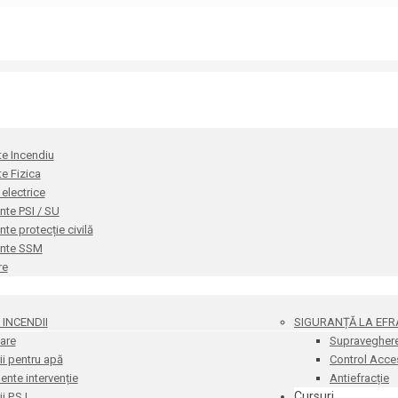
te Incendiu
te Fizica
i electrice
te PSI / SU
e protecție civilă
nte SSM
re
INCENDII
SIGURANȚĂ LA EFR
are
Supravegher
i pentru apă
Control Acce
nte intervenție
Antiefracție
Cursuri
 P.S.I