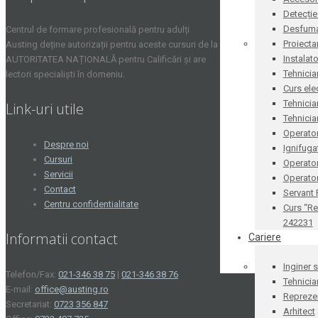
Detecție
Desfum
Centrul de formare profesională pentru adulți
Proiecta
Austing deține autorizații pentru aceste cursuri de la
Instalat
AUTORITATEA NAȚIONALĂ pentru Calificări și are
Tehnicia
lectori specialiști în domeniu.
Curs ele
Tehnicia
Link-uri utile
Tehnicia
Operator
Despre noi
Ignifug
Cursuri
Operato
Servicii
Operator
Contact
Servant
Centru confidentialitate
Curs “Re
242231
Informatii contact
Cariere
Inginer 
Telefon/Fax:
021-346 38 75
|
021-346 38 76
Tehnicia
E-mail:
office@austing.ro
Reprezen
Secretariat:
0723 356 847
Arhitect