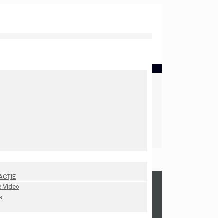
ACȚIE
e Video
s