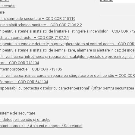
 Incendiu
are
nt sisteme de securitate – COD COR 215119
or instalatii tehnico-sanitare – COD COR 7136.2.2
n pentru sisteme si instalatii de limitare si stingere a incendiilor – COD COR 7
ctrician constructor – COD COR 7137.2.1
n pentru sisteme de detectie, supraveghere video si control acces – COD CO
n pentru sisteme si instalatii de semnalizare, alarmare si alertare in caz de i
 în verificarea, întreţinerea şi repararea instalaţiilor speciale de prevenire şi 
ator – COD COR 713104
r termoprotectie – COD COR 713105
 in verificarea, reincarcarea si repararea stingatoarelor de incendiu – COD CO
 Pompier – COD COR 541104
sponsabil cu protectia datelor cu caracter personal” (Ofițer pentru securitat
sisteme de securitate
n detecție incendiu și efracție
tant comercial / Asistent manager / Secretariat