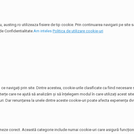
 austing.ro utilizeaza fisiere de tip cookie. Prin continuarea navigarii pe site
de Confidentialitate.
Am inteles
Politica de utilizare cookie-uri
ce navigați prin site. Dintre acestea, cookie-urile clasificate ca fiind necesar
terțe care ne ajută să analizăm și să înțelegem modul în care utilizați acest si
. Dar renunțarea la unele dintre aceste cookie-uri poate afecta experiența dvs
neze corect. Această categorie include numai cookie-uri care asigură funcționali