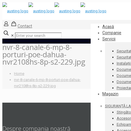
Contact
Acasă
Companie
✕
Servicii
nvr-8-canale-6-mp-8-
Securita
porturi-poe-dahua-
Securita
nvr2108hs-8p-s2-229.jpg
Instalați
Documen
Home
Document
nvr-8-canale-6-mp-8-porturi-poe-dahua-
Docume
nvr2108hs-8p-s2-229.jpg
Proiecta
Magazin
SIGURANȚĂ LA 
Stingăto
Accesori
Echipame
Despre compania noastră
Accesorii