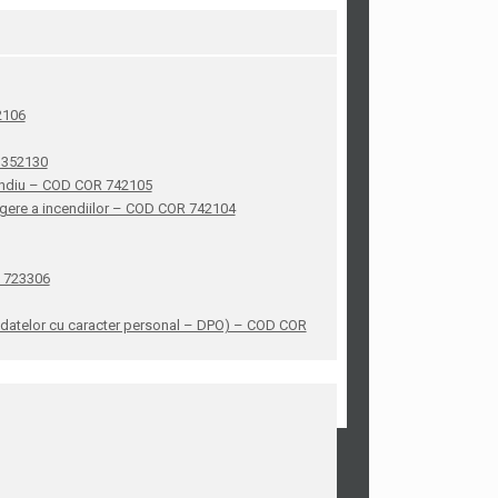
42106
R 352130
ncendiu – COD COR 742105
stingere a incendiilor – COD COR 742104
R 723306
ea datelor cu caracter personal – DPO) – COD COR