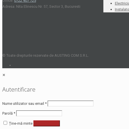
Office:
0722 407 725
Electrici
Adresa: Nita Elinescu Nr. 57, Sector 3, Bucuresti
Instalato
© Toate drepturile rezervate de AUSTING COM S.R.L.
✕
Autentificare
Nume utilizator sau email
*
Parolă
*
Ține-mă minte
Autentificare