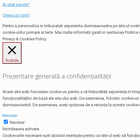
Ai uitat parola?
Creezi un cont?
Pentru a personaliza si imbunatati experienta dumneavoastra pe site-ul nostru,
cookie-urilor primare si terte. Mai multe informatii gasiti in sectiunea Politica 
Privacy & Cookies Policy
Închide
Prezentare generală a confidențialității
Acest site web folosește cookie-uri pentru a vă îmbunătăți experiența în timp 
funcționalităților de bază ale site-ului web. De asemenea, folosim cookie-uri 
dumneavoastră. De asemenea, aveți opțiunea de a renunța la aceste cookie-uri
Necesar
Necesar
Întotdeauna activate
Cookie-urile necesare sunt absolut esențiale pentru ca site-ul web să funcțio