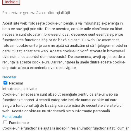
Închide
Prezentare generală a confidențialității
Acest site web folosește cookie-uri pentru a vă îmbunătăți experiența în
timp ce navigați prin site. Dintre acestea, cookie-urile clasificate ca fiind
necesare sunt stocate în browserul dvs., deoarece sunt esențiale pentru
funcționarea funcționalităților de bază ale site-ului web. De asemenea,
folosim cookie-uri terțe care ne ajută să analizăm și să înțelegem modul în
care utilizați acest site web. Aceste cookie-uri vor fi stocate în browser-ul
dvs. numai cu acordul dumneavoastră. De asemenea, aveți opțiunea de a
renunța la aceste cookie-uri. Dar renunțarea la unele dintre aceste cookie-
uri poate afecta experiența dvs. de navigare.
Necesar
Necesar
Întotdeauna activate
Cookie-urile necesare sunt absolut esențiale pentru ca site-ul web să
funcționeze corect. Această categorie include numai cookie-uri care
asigură funcționalități de bază și caracteristici de securitate ale site-ului
web. Aceste cookie-uri nu stochează nicio informație personală.
Functionale
Functionale
Cookie-urile funcționale ajută la îndeplinirea anumitor funcționalități, cum ar