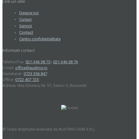
Link-uri utile
Despre noi
Cursuri
Servicii
Contact
Centru confidentialitate
Informatii contact
Telefon/Fax:
021-346 38 75
|
021-346 38 76
E-mail:
office@austing.ro
Secretariat:
0723 356 847
Office:
0722 407 725
Adresa: Nita Elinescu Nr. 57, Sector 3, Bucuresti
© Toate drepturile rezervate de AUSTING COM S.R.L.