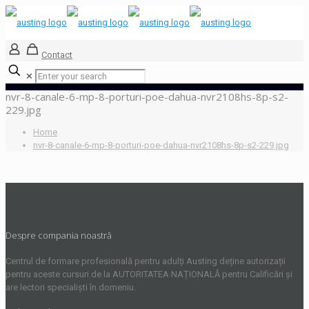
Contact
✕
nvr-8-canale-6-mp-8-porturi-poe-dahua-nvr2108hs-8p-s2-
229.jpg
Home
nvr-8-canale-6-mp-8-porturi-poe-dahua-nvr2108hs-8p-s2-229.jpg
Despre compania noastră
Centrul de formare profesională pentru adulți Austing deține autorizații
pentru aceste cursuri de la AUTORITATEA NAȚIONALĂ pentru Calificări și
are lectori specialiști în domeniu.