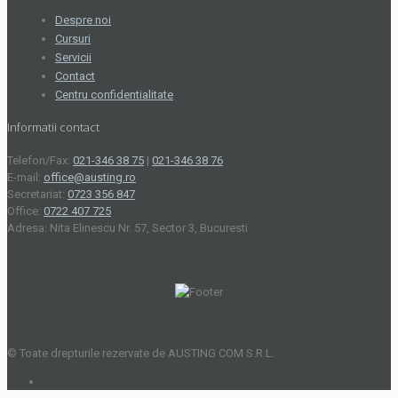
Despre noi
Cursuri
Servicii
Contact
Centru confidentialitate
Informatii contact
Telefon/Fax:
021-346 38 75
|
021-346 38 76
E-mail:
office@austing.ro
Secretariat:
0723 356 847
Office:
0722 407 725
Adresa: Nita Elinescu Nr. 57, Sector 3, Bucuresti
© Toate drepturile rezervate de AUSTING COM S.R.L.