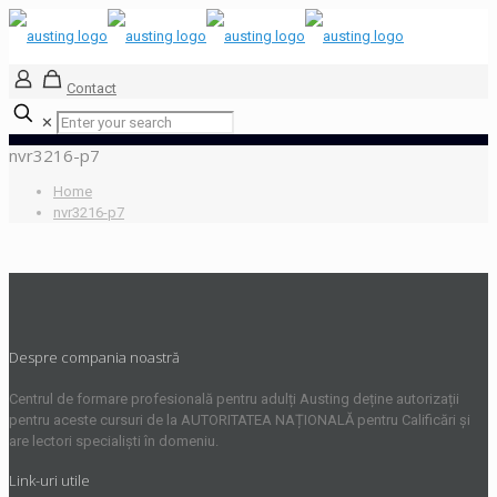
Contact
✕
nvr3216-p7
Home
nvr3216-p7
Despre compania noastră
Centrul de formare profesională pentru adulți Austing deține autorizații
pentru aceste cursuri de la AUTORITATEA NAȚIONALĂ pentru Calificări și
are lectori specialiști în domeniu.
Link-uri utile