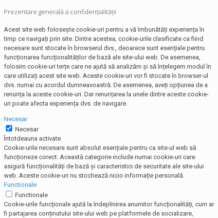
Prezentare generală a confidențialității
Acest site web folosește cookie-uri pentru a vă îmbunătăți experiența în
timp ce navigați prin site. Dintre acestea, cookie-urile clasificate ca fiind
necesare sunt stocate în browserul dvs., deoarece sunt esențiale pentru
funcționarea funcționalităților de bază ale site-ului web. De asemenea,
folosim cookie-uri terțe care ne ajută să analizăm și să înțelegem modul în
care utilizați acest site web. Aceste cookie-uri vor fi stocate în browser-ul
dvs. numai cu acordul dumneavoastră. De asemenea, aveți opțiunea de a
renunța la aceste cookie-uri. Dar renunțarea la unele dintre aceste cookie-
uri poate afecta experiența dvs. de navigare.
Necesar
Necesar
Întotdeauna activate
Cookie-urile necesare sunt absolut esențiale pentru ca site-ul web să
funcționeze corect. Această categorie include numai cookie-uri care
asigură funcționalități de bază și caracteristici de securitate ale site-ului
web. Aceste cookie-uri nu stochează nicio informație personală.
Functionale
Functionale
Cookie-urile funcționale ajută la îndeplinirea anumitor funcționalități, cum ar
fi partajarea conținutului site-ului web pe platformele de socializare,