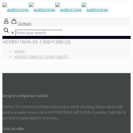
Contact
✕
HCVR5116HS-S3-1200×1200 (2)
Home
HCVR5116HS-S3-1200×1200 (2)
Despre compania noastră
Centrul de formare profesională pentru adulți Austing deține autorizații
pentru aceste cursuri de la AUTORITATEA NAȚIONALĂ pentru Calificări și
are lectori specialiști în domeniu.
Link-uri utile