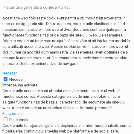
Prezentare generală a confidențialității
Acest site web folosește cookie-uri pentru a vă îmbunătăți experiența în
timp ce navigați prin site. Dintre acestea, cookie-urile clasificate ca fiind
necesare sunt stocate în browserul dvs., deoarece sunt esențiale pentru
funcționarea funcționalităților de bază ale site-ului web. De asemenea,
folosim cookie-uri terțe care ne ajută să analizăm și să înțelegem modul în
care utilizați acest site web. Aceste cookie-uri vor fi stocate în browser-ul
dvs. numai cu acordul dumneavoastră. De asemenea, aveți opțiunea de a
renunța la aceste cookie-uri. Dar renunțarea la unele dintre aceste cookie-
uri poate afecta experiența dvs. de navigare.
Necesar
Necesar
Întotdeauna activate
Cookie-urile necesare sunt absolut esențiale pentru ca site-ul web să
funcționeze corect. Această categorie include numai cookie-uri care
asigură funcționalități de bază și caracteristici de securitate ale site-ului
web. Aceste cookie-uri nu stochează nicio informație personală.
Functionale
Functionale
Cookie-urile funcționale ajută la îndeplinirea anumitor funcționalități, cum ar
fi partajarea conținutului site-ului web pe platformele de socializare,