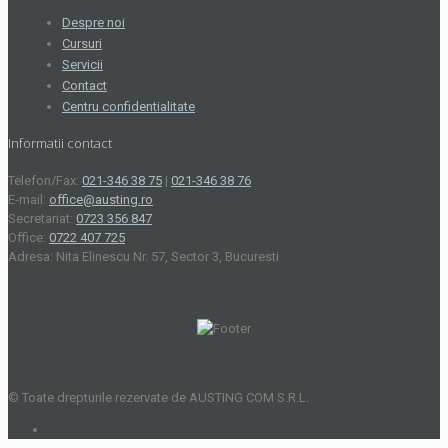
Despre noi
Cursuri
Servicii
Contact
Centru confidentialitate
Informatii contact
Telefon/Fax:
021-346 38 75
|
021-346 38 76
E-mail:
office@austing.ro
Secretariat:
0723 356 847
Office:
0722 407 725
Adresa: Nita Elinescu Nr. 57, Sector 3, Bucuresti
© Toate drepturile rezervate de AUSTING COM S.R.L.