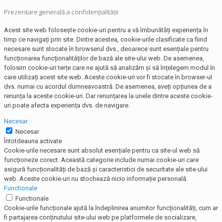
Prezentare generală a confidențialității
Acest site web folosește cookie-uri pentru a vă îmbunătăți experiența în
timp ce navigați prin site. Dintre acestea, cookie-urile clasificate ca fiind
necesare sunt stocate în browserul dvs., deoarece sunt esențiale pentru
funcționarea funcționalităților de bază ale site-ului web. De asemenea,
folosim cookie-uri terțe care ne ajută să analizăm și să înțelegem modul în
care utilizați acest site web. Aceste cookie-uri vor fi stocate în browser-ul
dvs. numai cu acordul dumneavoastră. De asemenea, aveți opțiunea de a
renunța la aceste cookie-uri. Dar renunțarea la unele dintre aceste cookie-
uri poate afecta experiența dvs. de navigare.
Necesar
Necesar
Întotdeauna activate
Cookie-urile necesare sunt absolut esențiale pentru ca site-ul web să
funcționeze corect. Această categorie include numai cookie-uri care
asigură funcționalități de bază și caracteristici de securitate ale site-ului
web. Aceste cookie-uri nu stochează nicio informație personală.
Functionale
Functionale
Cookie-urile funcționale ajută la îndeplinirea anumitor funcționalități, cum ar
fi partajarea conținutului site-ului web pe platformele de socializare,