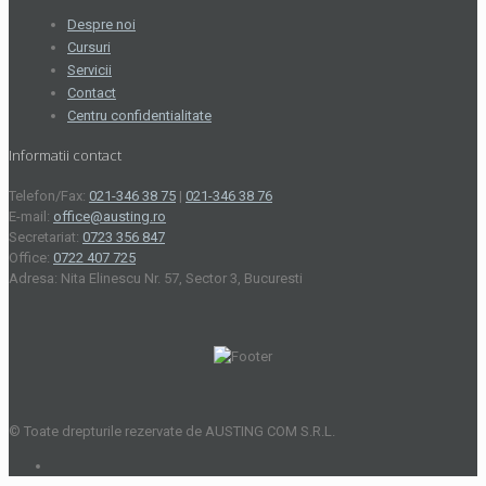
Despre noi
Cursuri
Servicii
Contact
Centru confidentialitate
Informatii contact
Telefon/Fax:
021-346 38 75
|
021-346 38 76
E-mail:
office@austing.ro
Secretariat:
0723 356 847
Office:
0722 407 725
Adresa: Nita Elinescu Nr. 57, Sector 3, Bucuresti
© Toate drepturile rezervate de AUSTING COM S.R.L.