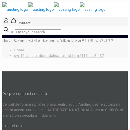
Contact
✕
dvr-16-canale-tribrid-dahua-full-hd-hcvr5116hs-s3-137
Home
dvr-16-canale-tribrid-dahua-full-hd-hcvr5116hs-s3-137
Despre compania noastră
Centrul de formare profesională pentru adulți Austing deține autorizații
pentru aceste cursuri de la AUTORITATEA NAȚIONALĂ pentru Calificări și
are lectori specialiști în domeniu.
Link-uri utile