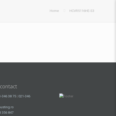
Home
HCVR5116HE-S3
 contact
1-346 38 75
|
021-346
usting.ro
3 356 847