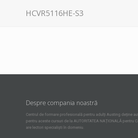
HCVR5116HE-S3
Despre compania noastră
Centrul de formare profesională pentru adulți Austing deține aut
pentru aceste cursuri de la AUTORITATEA NAȚIONALĂ pentru Cali
are lectori specialiști în domeniu.