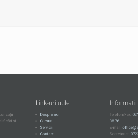
Link-uri utile
Informatii
orizații
Despre noi
Telefon/Fax:
02
ficări și
Cursuri
38 76
Servicii
E-mail:
office@a
Contact
Secretariat:
072