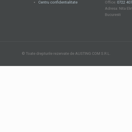
Centru confidentialitate
Office:
0722 407
Adresa: Nita Eli
Bucuresti
© Toate drepturile rezervate de AUSTING COM S.R.L.