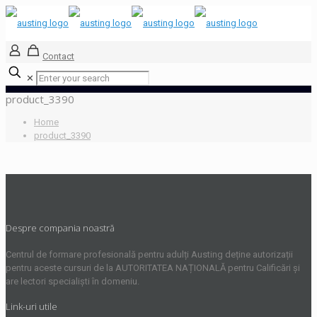
Contact
✕
product_3390
Home
product_3390
Despre compania noastră
Centrul de formare profesională pentru adulți Austing deține autorizații
pentru aceste cursuri de la AUTORITATEA NAȚIONALĂ pentru Calificări și
are lectori specialiști în domeniu.
Link-uri utile