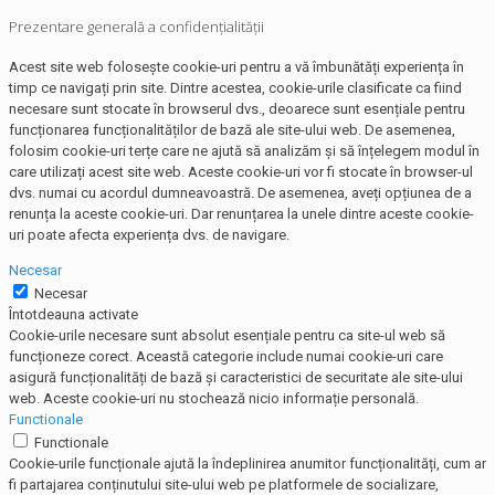
Prezentare generală a confidențialității
Acest site web folosește cookie-uri pentru a vă îmbunătăți experiența în
timp ce navigați prin site. Dintre acestea, cookie-urile clasificate ca fiind
necesare sunt stocate în browserul dvs., deoarece sunt esențiale pentru
funcționarea funcționalităților de bază ale site-ului web. De asemenea,
folosim cookie-uri terțe care ne ajută să analizăm și să înțelegem modul în
care utilizați acest site web. Aceste cookie-uri vor fi stocate în browser-ul
dvs. numai cu acordul dumneavoastră. De asemenea, aveți opțiunea de a
renunța la aceste cookie-uri. Dar renunțarea la unele dintre aceste cookie-
uri poate afecta experiența dvs. de navigare.
Necesar
Necesar
Întotdeauna activate
Cookie-urile necesare sunt absolut esențiale pentru ca site-ul web să
funcționeze corect. Această categorie include numai cookie-uri care
asigură funcționalități de bază și caracteristici de securitate ale site-ului
web. Aceste cookie-uri nu stochează nicio informație personală.
Functionale
Functionale
Cookie-urile funcționale ajută la îndeplinirea anumitor funcționalități, cum ar
fi partajarea conținutului site-ului web pe platformele de socializare,