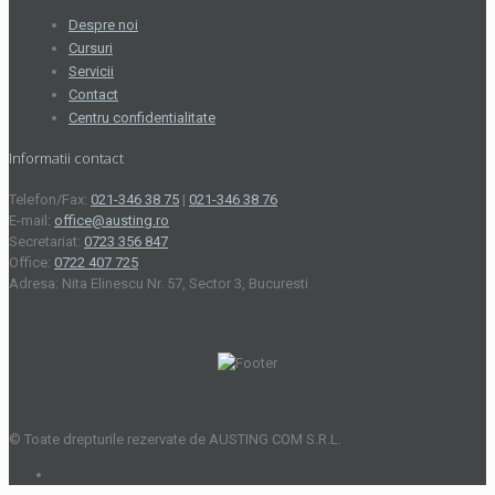
Despre noi
Cursuri
Servicii
Contact
Centru confidentialitate
Informatii contact
Telefon/Fax:
021-346 38 75
|
021-346 38 76
E-mail:
office@austing.ro
Secretariat:
0723 356 847
Office:
0722 407 725
Adresa: Nita Elinescu Nr. 57, Sector 3, Bucuresti
© Toate drepturile rezervate de AUSTING COM S.R.L.